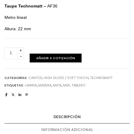
Taupe Technomatt –
AF36
Metro lineal
Altura: 22 mm
Taupe
Technomatt
AÑADIR A COTIZACIÓN
-
Canto
cantidad
CATEGORÍAS:
CANTOS
,
HIGH GLOSS / SOFT TOUCH
,
TECHNOMATT
ETIQUETAS:
LAMINA
,
MADERA
,
MATE
,
MDF
,
TABLERO
DESCRIPCIÓN
INFORMACIÓN ADICIONAL