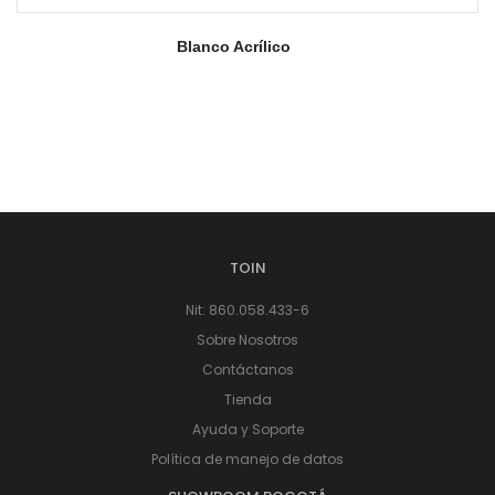
Blanco Acrílico
TOIN
Nit: 860.058.433-6
Sobre Nosotros
Contáctanos
Tienda
Ayuda y Soporte
Política de manejo de datos