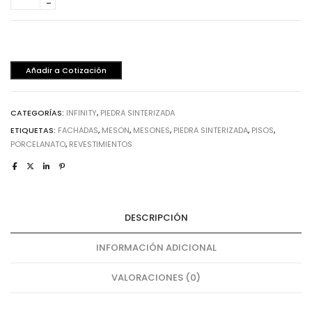
France
cantidad
Brillante
-
12mm
cantidad
Añadir a Cotización
CATEGORÍAS:
INFINITY
,
PIEDRA SINTERIZADA
ETIQUETAS:
FACHADAS
,
MESON
,
MESONES
,
PIEDRA SINTERIZADA
,
PISOS
,
PORCELANATO
,
REVESTIMIENTOS
DESCRIPCIÓN
INFORMACIÓN ADICIONAL
VALORACIONES (0)