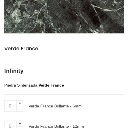
Verde France
Infinity
Piedra Sinterizada
Verde France
Verde
Verde France Brillante - 6mm
France
Brillante
-
Verde
6mm
Verde France Brillante - 12mm