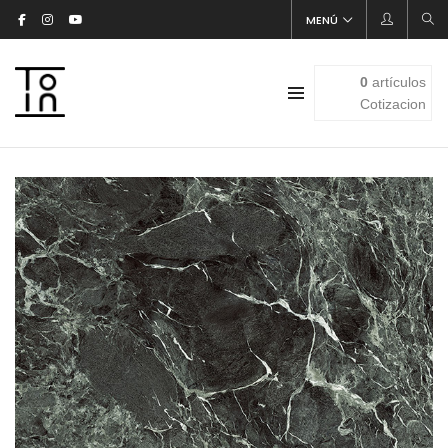
MENÚ
0
artículos
Cotizacion