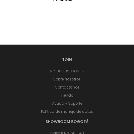
TOIN
Nit: 860.058.433-6
Sobre Nosotros
Contáctanos
Tienda
Ayuda y Soporte
Política de manejo de datos
SHOWROOM BOGOTÁ
Calle 11 No. 60 - 48