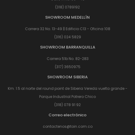
(318) 0789192
SHOWROOM MEDELLÍN
Carrera 32 No. 13-49 || Edificio C13 - Oficina 108
(316) 024 5829
SHOWROOM BARRANQUILLA
Carrera 51b No. 82-283
(317) 3650975
SHOWROOM SIBERIA
Km. 1.5 al norte del round point de Siberia Vereda vuelta grande -
Parque Industrial Potrero Chico
(318) 078 91 92
Correo electrónico
contactenos@toin.com.co