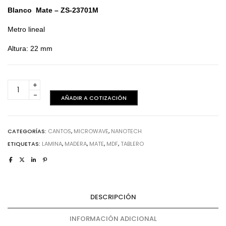
Blanco Mate – ZS-23701M
Metro lineal
Altura: 22 mm
Verde
Mate
AÑADIR A COTIZACIÓN
MicroWave
-
Canto
CATEGORÍAS:
CANTOS
,
MICROWAVE
,
NANOTECH
cantidad
ETIQUETAS:
LAMINA
,
MADERA
,
MATE
,
MDF
,
TABLERO
DESCRIPCIÓN
INFORMACIÓN ADICIONAL