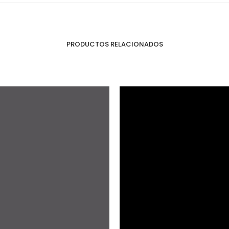
Puertas o Frentes
Zócalos
Fachada - Revestimiento
PRODUCTOS RELACIONADOS