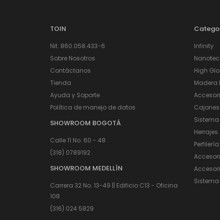
TOIN
Catego
Nit: 860.058.433-6
Infinity
Sobre Nosotros
Nanotec
Contáctanos
High Glo
Tienda
Madera I
Ayuda y Soporte
Accesor
Política de manejo de datos
Cajones
Sistema
SHOWROOM BOGOTÁ
Herrajes
Calle 11 No. 60 - 48
Perfilería
(318) 0789192
Accesor
SHOWROOM MEDELLÍN
Accesori
Sistema 
Carrera 32 No. 13-49 || Edificio C13 - Oficina
108
(316) 024 5829