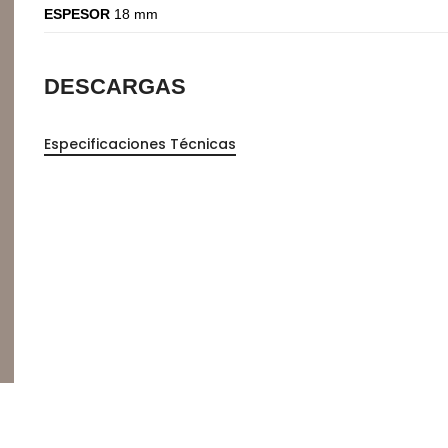
ESPESOR
18 mm
DESCARGAS
Especificaciones Técnicas
Perfilería
E
Estrepaños
Manijas