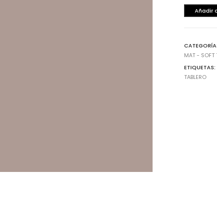
20
Añadir 
metros
cantidad
CATEGORÍA
MAT - SOFT
ETIQUETAS
TABLERO
Cajones
He
Magic Box Black Series
Bi
Magic Box
Co
Magic Box - Interior
Co
Magic Box - Led
Ma
Magic Box - Vidrio