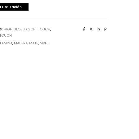
a Cotización
S:
HIGH GLOSS / SOFT TOUCH
,
 TOUCH
:
LAMINA
,
MADERA
,
MATE
,
MDF
,
rrajes
sagras
lgadores de Gabinete
rrederas
nijas