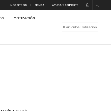
NOSOTROS
TIENDA
AYUDA Y SOPORTE
LOS
COTIZACIÓN
0
artículos
Cotizacion
eaf