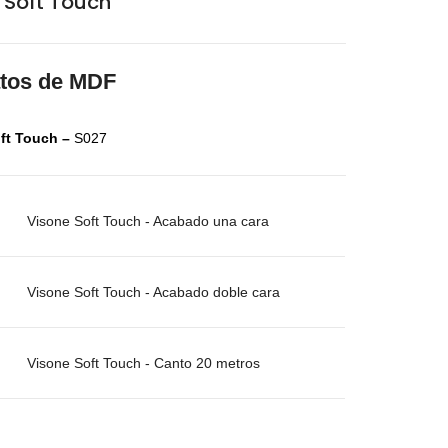
 Soft Touch
aminas Melaminicas
atos de MDF
ft Touch –
S027
Visone Soft Touch - Acabado una cara
o
Visone Soft Touch - Acabado doble cara
dera Italiana
aminas Melaminicas
o
Visone Soft Touch - Canto 20 metros