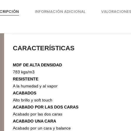
Organizadores de HPL
CRIPCIÓN
INFORMACIÓN ADICIONAL
VALORACIONES
Cubierteros
CARACTERÍSTICAS
MDF DE ALTA DENSIDAD
783 kgs/m3
RESISTENTE
A la humedad y al vapor
ACABADOS
Alto brillo y soft touch
Sistemas de Levantamiento
S
ACABADO POR LAS DOS CARAS
Brazos Hidráulicos
O
Acabado por las dos caras
Evolift
ACABADO UNA CARA
Keel
Acabado por un cara y balance