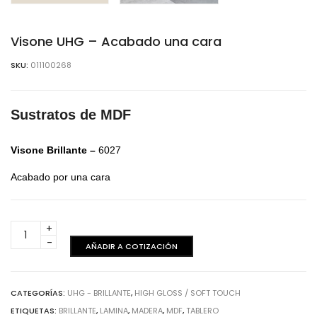
Visone UHG – Acabado una cara
SKU:
011100268
Sustratos de MDF
Visone Brillante –
6027
Acabado por una cara
Visone
UHG
AÑADIR A COTIZACIÓN
-
Acabado
una
CATEGORÍAS:
UHG - BRILLANTE
,
HIGH GLOSS / SOFT TOUCH
cara
ETIQUETAS:
BRILLANTE
,
LAMINA
,
MADERA
,
MDF
,
TABLERO
cantidad