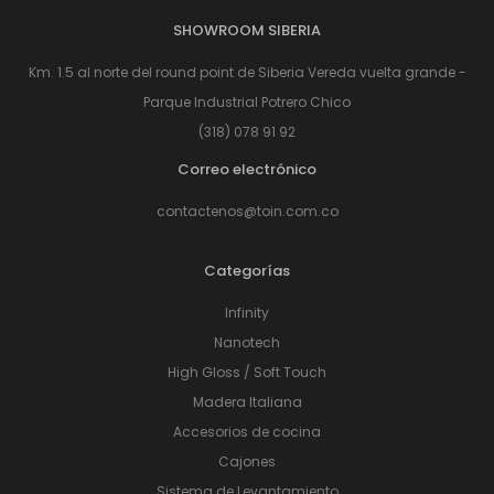
SHOWROOM SIBERIA
Km. 1.5 al norte del round point de Siberia Vereda vuelta grande -
Parque Industrial Potrero Chico
(318) 078 91 92
Correo electrónico
contactenos@toin.com.co
Categorías
Infinity
Nanotech
High Gloss / Soft Touch
Madera Italiana
Accesorios de cocina
Cajones
Sistema de Levantamiento