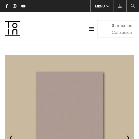
MENÚ
0
artículos
Cotizacion