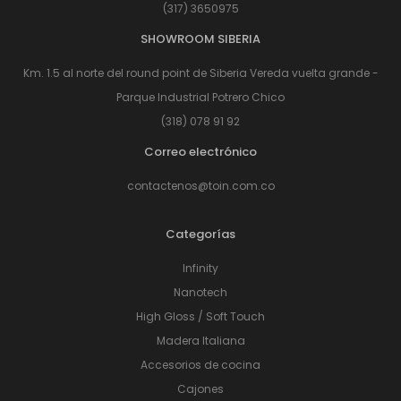
(317) 3650975
SHOWROOM SIBERIA
Km. 1.5 al norte del round point de Siberia Vereda vuelta grande -
Parque Industrial Potrero Chico
(318) 078 91 92
Correo electrónico
contactenos@toin.com.co
Categorías
Infinity
Nanotech
High Gloss / Soft Touch
Madera Italiana
Accesorios de cocina
Cajones