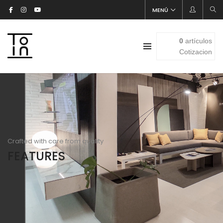
MENÚ
0
artículos
Cotizacion
Crafted with care from quality
FEATURES