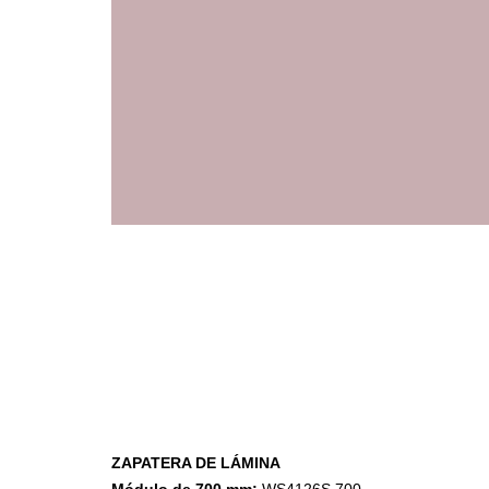
Accesorios de Cocina
Mona
Lina
Nuomi
Wire Cromado
ZAPATERA DE LÁMINA
Lavaplatos