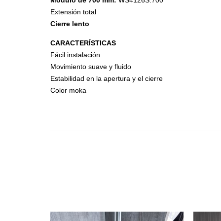
Módulo de 700 mm:
WS4126S.700
Steel
Extensión total
Canecas
Cierre lento
CARACTERÍSTICAS
Fácil instalación
Movimiento suave y fluido
Estabilidad en la apertura y el cierre
Color moka
Accesorios de Closet
Accesorios Monika
Accesorios Riva
Accesorios Deslizables