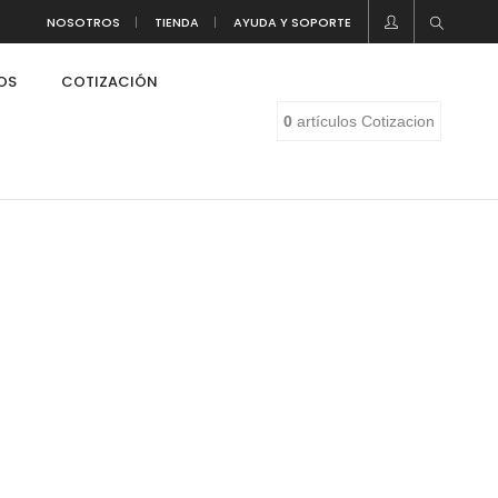
NOSOTROS
TIENDA
AYUDA Y SOPORTE
LOS
COTIZACIÓN
0
artículos
Cotizacion
eaf