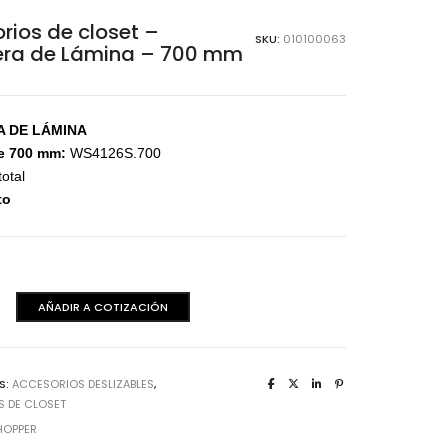
aminas Melaminicas
rios de closet –
SKU:
010100063
era de Lámina – 700 mm
A DE LÁMINA
e 700 mm:
WS4126S.700
total
to
os
dera Italiana
AÑADIR A COTIZACIÓN
aminas Melaminicas
a
S:
ACCESORIOS DESLIZABLES
,
 DE CLOSET
HOPPER