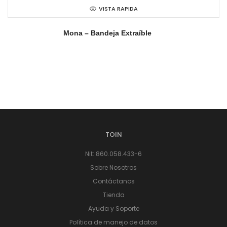
VISTA RAPIDA
Mona – Bandeja Extraíble
TOIN
Nit: 860.058.433-6
Sobre Nosotros
Contáctanos
Tienda
Ayuda y Soporte
Política de manejo de datos