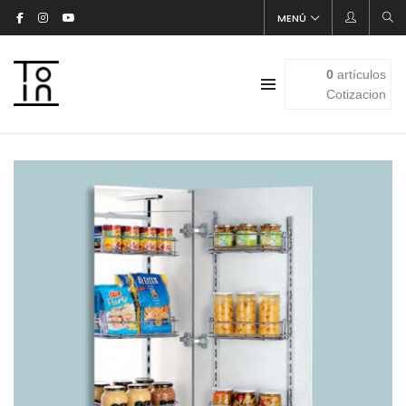
MENÚ
0
artículos
Cotizacion