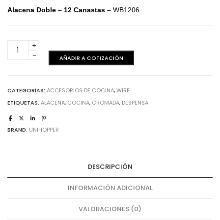
Alacena Doble – 12 Canastas –
WB1206
Alacena
Doble
AÑADIR A COTIZACIÓN
-
75
Kgs.
CATEGORÍAS:
ACCESORIOS DE COCINA
,
WIRE
cantidad
ETIQUETAS:
ALACENA
,
COCINA
,
CROMADA
,
DESPENSA
BRAND:
UNIHOPPER
DESCRIPCIÓN
INFORMACIÓN ADICIONAL
VALORACIONES (0)