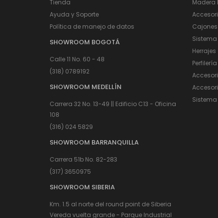
Tienda
Madera I
Ayuda y Soporte
Accesor
Política de manejo de datos
Cajones
Sistema
SHOWROOM BOGOTÁ
Herrajes
Calle 11 No. 60 - 48
Perfilería
(318) 0789192
Accesor
SHOWROOM MEDELLÍN
Accesori
Sistema 
Carrera 32 No. 13-49 || Edificio C13 - Oficina
108
(316) 024 5829
SHOWROOM BARRANQUILLA
Carrera 51b No. 82-283
(317) 3650975
SHOWROOM SIBERIA
Km. 1.5 al norte del round point de Siberia
Vereda vuelta grande - Parque Industrial