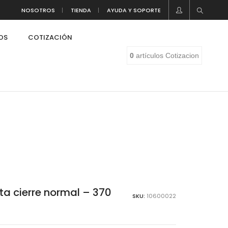
NOSOTROS
TIENDA
AYUDA Y SOPORTE
LOS
COTIZACIÓN
0
artículos
Cotizacion
a cierre normal – 370
SKU:
10600022
eaf