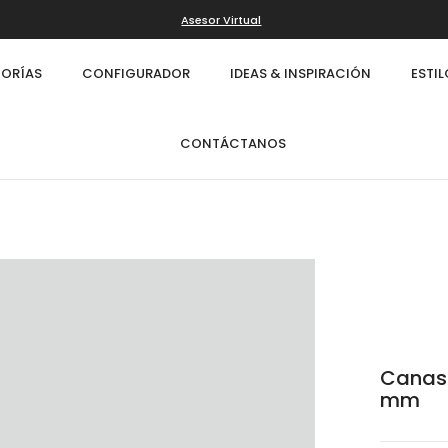
Asesor Virtual
ORÍAS
CONFIGURADOR
IDEAS & INSPIRACIÓN
ESTI
CONTÁCTANOS
Canast
mm
Infinity
Cl