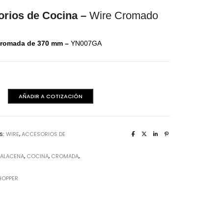
aminas Melaminicas
orios de Cocina –
Wire Cromado
cromada de 370 mm –
YN007GA
AÑADIR A COTIZACIÓN
S:
WIRE
,
ACCESORIOS DE
dera Italiana
:
ALACENA
,
COCINA
,
CROMADA
,
aminas Melaminicas
HOPPER