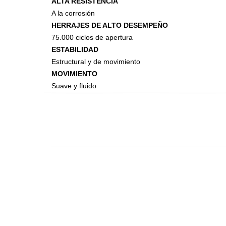
ALTA RESISTENCIA
Steel
A la corrosión
Canecas
HERRAJES DE ALTO DESEMPEÑO
75.000 ciclos de apertura
ESTABILIDAD
Estructural y de movimiento
MOVIMIENTO
Suave y fluido
Accesorios de Closet
Accesorios Monika
Accesorios Riva
Accesorios Deslizables