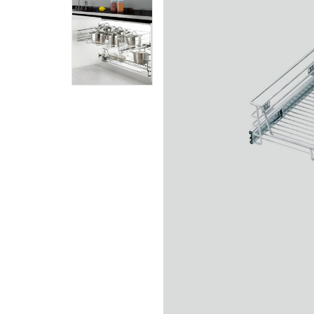
Piedra Sinterizada - Infinity
Nanotech
Brillante
Mate
Metal
MicroWave
Acanalados MDF