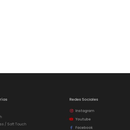
Puertas o Frentes
Zócalos
Fachada - Revestimiento
rías
Redes Sociales
Instagram
h
Youtube
ss / Soft Touch
Facebook