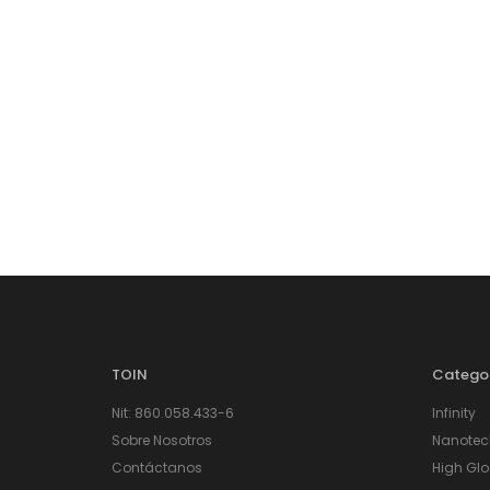
TOIN
Catego
Nit: 860.058.433-6
Infinity
Sobre Nosotros
Nanotec
Contáctanos
High Glo