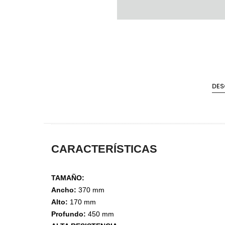
DES
CARACTERÍSTICAS
Accesorios de Cocina
Mona
TAMAÑO:
Lina
Ancho:
370 mm
Nuomi
Alto:
170 mm
Wire Cromado
Profundo:
450 mm
Lavaplatos