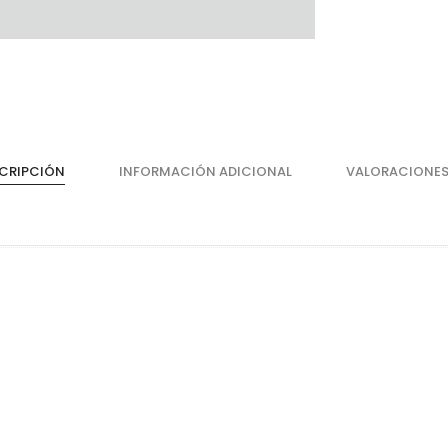
CRIPCIÓN
INFORMACIÓN ADICIONAL
VALORACIONES
Cajones
He
Magic Box Black Series
Bi
Magic Box
Co
Magic Box - Interior
Co
Magic Box - Led
Ma
Magic Box - Vidrio