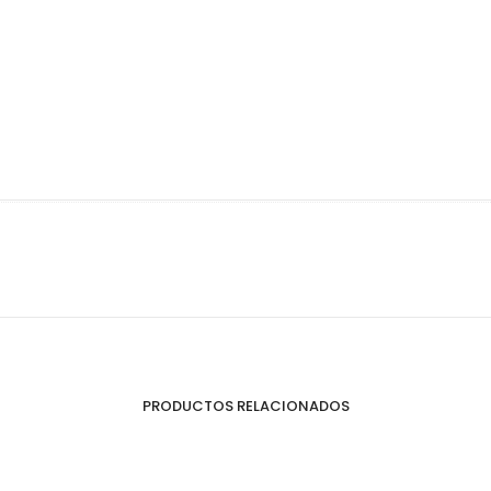
Organizadores de HPL
Cubierteros
Sistemas de Levantamiento
S
PRODUCTOS RELACIONADOS
Brazos Hidráulicos
O
Evolift
Keel