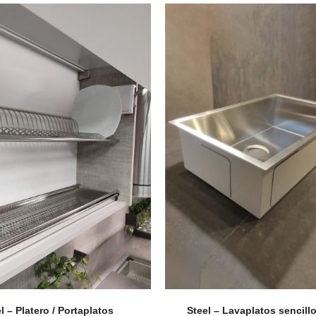
Perfilería
E
Estrepaños
Manijas
l – Platero / Portaplatos
Steel – Lavaplatos sencill