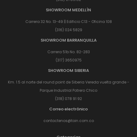
SHOWROOM MEDELLÍN
Carrera 32 No. 13-49 || Edificio C13 - Oficina 108
(316) 024 5829
SHOWROOM BARRANQUILLA
Carrera 51b No. 82-283
(317) 3650975
SHOWROOM SIBERIA
Km. 1.5 al norte del round point de Siberia Vereda vuelta grande -
Parque Industrial Potrero Chico
(318) 078 91 92
Correo electrónico
contactenos@toin.com.co