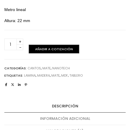
Metro lineal
Altura: 22 mm
Azzurro
Mate
AÑADIR A COTIZACIÓN
Nanotech
-
Canto
CATEGORÍAS:
CANTOS
,
MATE
,
NANOTECH
cantidad
ETIQUETAS:
LAMINA
,
MADERA
,
MATE
,
MDF
,
TABLERO
DESCRIPCIÓN
INFORMACIÓN ADICIONAL