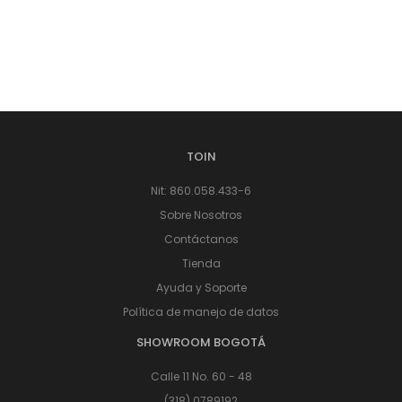
TOIN
Nit: 860.058.433-6
Sobre Nosotros
Contáctanos
Tienda
Ayuda y Soporte
Política de manejo de datos
SHOWROOM BOGOTÁ
Calle 11 No. 60 - 48
(318) 0789192