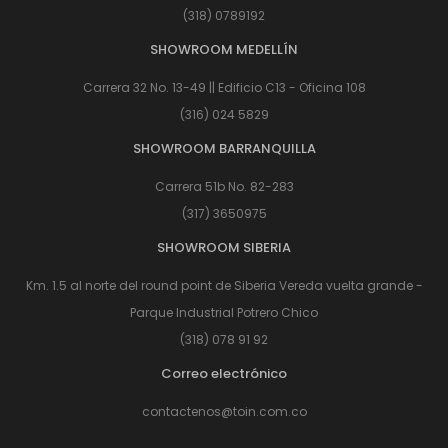
(318) 0789192
SHOWROOM MEDELLÍN
Carrera 32 No. 13-49 || Edificio C13 - Oficina 108
(316) 024 5829
SHOWROOM BARRANQUILLA
Carrera 51b No. 82-283
(317) 3650975
SHOWROOM SIBERIA
Km. 1.5 al norte del round point de Siberia Vereda vuelta grande -
Parque Industrial Potrero Chico
(318) 078 91 92
Correo electrónico
contactenos@toin.com.co