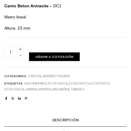
Canto Beton Antracite –
DC1
Metro lineal
Altura: 23 mm
Beton
Antracite
AÑADIR A COTIZACIÓN
-
Canto
cantidad
CATEGORÍAS:
CANTOS
,
MADERA ITALIANA
ETIQUETAS:
AGLOMERADO
,
ECOLOGICA
,
ECOLOGICO
,
ECOLÓGICO
ECOLÓGICA
,
LAMINA
,
MADERA
,
MELAMÍNA
,
TABLERO
DESCRIPCIÓN