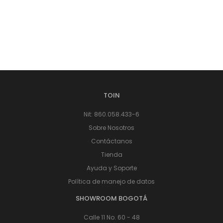
TOIN
Nit: 860.058.433-6
Sobre Nosotros
Contáctanos
Tienda
Ayuda y Soporte
Política de manejo de datos
SHOWROOM BOGOTÁ
Calle 11 No. 60 - 48