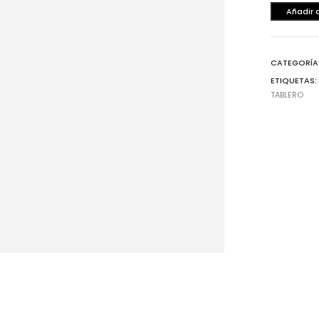
20
Añadir 
metros
cantidad
CATEGORÍA
ETIQUETAS
TABLERO
Cajones
He
Magic Box Black Series
Bi
Magic Box
Co
Magic Box - Interior
Co
Magic Box - Led
Ma
Magic Box - Vidrio