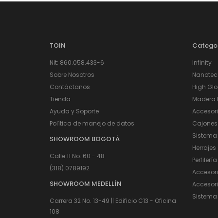
TOIN
Catego
Nit: 860.058.433-6
Infinity
Sobre Nosotros
Nanotec
Contáctanos
High Glo
Tienda
Madera I
Ayuda y Soporte
Accesor
Política de manejo de datos
Cajones
Sistema
SHOWROOM BOGOTÁ
Herrajes
Calle 11 No. 60 - 48
Perfilería
(318) 0789192
Accesor
SHOWROOM MEDELLÍN
Accesori
Sistema 
Carrera 32 No. 13-49 || Edificio C13 - Oficina
108