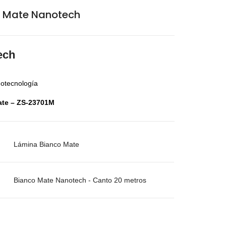
aminas Melaminicas
o Mate Nanotech
ech
otecnología
ate – ZS-23701M
Lámina Bianco Mate
dera Italiana
aminas Melaminicas
Bianco Mate Nanotech - Canto 20 metros
h