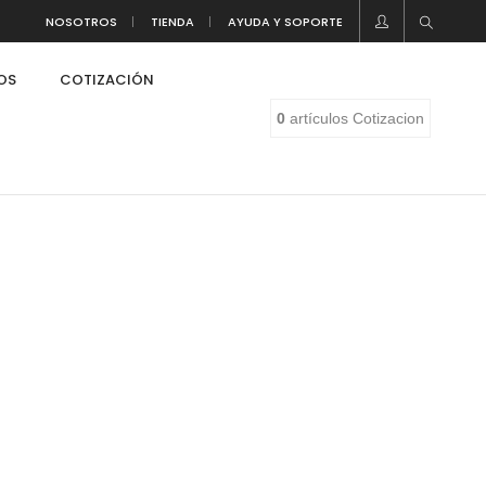
NOSOTROS
TIENDA
AYUDA Y SOPORTE
LOS
COTIZACIÓN
0
artículos
Cotizacion
eaf