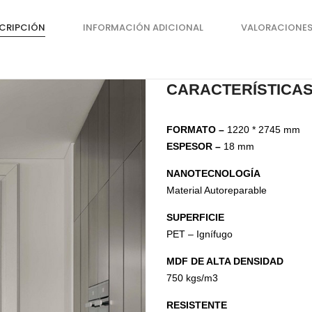
Organizadores de HPL
CRIPCIÓN
INFORMACIÓN ADICIONAL
VALORACIONES
Cubierteros
CARACTERÍSTICA
FORMATO –
1220 * 2745 mm
ESPESOR –
18 mm
NANOTECNOLOGÍA
Material Autoreparable
SUPERFICIE
PET – Ignífugo
Sistemas de Levantamiento
S
MDF DE ALTA DENSIDAD
Brazos Hidráulicos
O
750 kgs/m3
Evolift
Keel
RESISTENTE