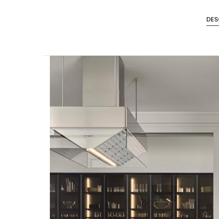
Steel
DES
Canecas
Accesorios de Closet
Accesorios Monika
Accesorios Riva
Accesorios Deslizables