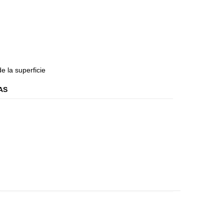
e la superficie
AS
coLeather