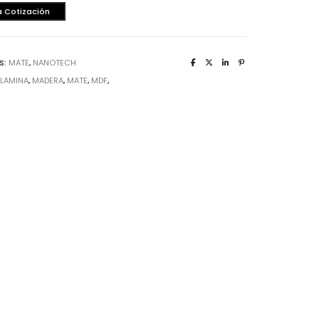
a Cotización
S:
MATE
,
NANOTECH
:
LAMINA
,
MADERA
,
MATE
,
MDF
,
rrajes
sagras
lgadores de Gabinete
rrederas
nijas