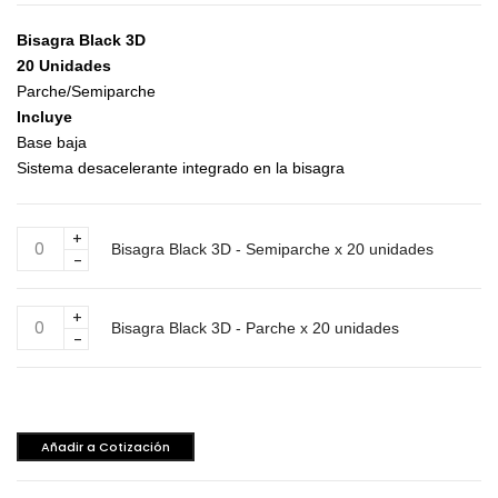
Bisagra Black 3D
20 Unidades
Parche/Semiparche
Incluye
Base baja
Sistema desacelerante integrado en la bisagra
Bisagra
Bisagra Black 3D - Semiparche x 20 unidades
Black
3D
-
Bisagra
Semiparche
Bisagra Black 3D - Parche x 20 unidades
Black
x
3D
20
-
unidades
Parche
cantidad
x
Añadir a Cotización
20
unidades