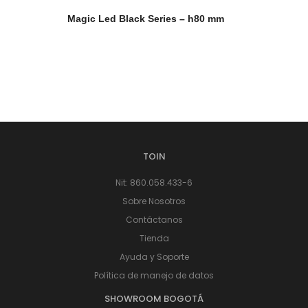
Magic Led Black Series – h80 mm
TOIN
Nit: 860.058.433-6
Sobre Nosotros
Contáctanos
Tienda
Ayuda y Soporte
Política de manejo de datos
SHOWROOM BOGOTÁ