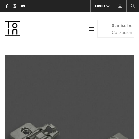
MENÚ
0
artículos
Cotizacion