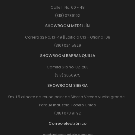
Calle 11 No. 60 - 48
(318) 0789192
SHOWROOM MEDELLÍN
Carrera 32 No. 13-49 || Edificio C13 - Oficina 108
(316) 024 5829
SHOWROOM BARRANQUILLA
Carrera 51b No. 82-283
(317) 3650975
SHOWROOM SIBERIA
Km. 1.5 al norte del round point de Siberia Vereda vuelta grande -
Parque Industrial Potrero Chico
(318) 078 91 92
Correo electrónico
contactenos@toin.com.co