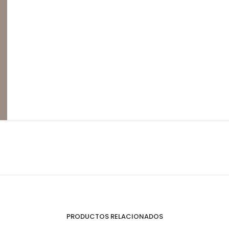
Perfilería
E
Estrepaños
PRODUCTOS RELACIONADOS
Manijas