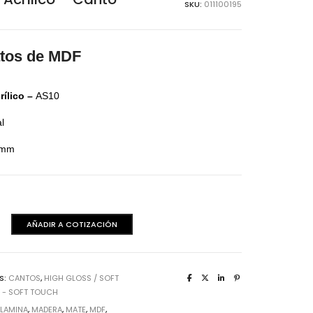
SKU:
011100195
aminas Melaminicas
atos de MDF
rílico –
AS10
al
2 mm
dera Italiana
AÑADIR A COTIZACIÓN
aminas Melaminicas
S:
CANTOS
,
HIGH GLOSS / SOFT
 - SOFT TOUCH
:
LAMINA
,
MADERA
,
MATE
,
MDF
,