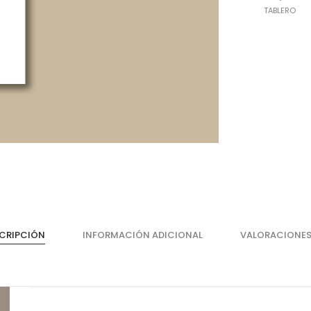
TABLERO
Cajones
He
Magic Box Black Series
Bi
CRIPCIÓN
INFORMACIÓN ADICIONAL
VALORACIONES
Magic Box
Co
Magic Box - Interior
Co
Magic Box - Led
Ma
Magic Box - Vidrio