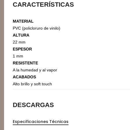
CARACTERÍSTICAS
Organizadores de HPL
Cubierteros
MATERIAL
PVC (policloruro de vinilo)
ALTURA
22 mm
ESPESOR
1 mm
RESISTENTE
A la humedad y al vapor
ACABADOS
Alto brillo y soft touch
Sistemas de Levantamiento
S
DESCARGAS
Brazos Hidráulicos
O
Evolift
Especificaciones Técnicas
Keel