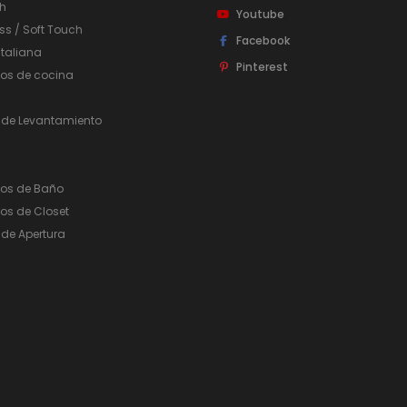
h
Youtube
ss / Soft Touch
Facebook
taliana
Pinterest
ios de cocina
 de Levantamiento
ios de Baño
os de Closet
de Apertura