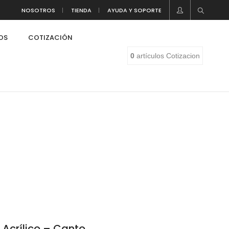
NOSOTROS
TIENDA
AYUDA Y SOPORTE
LOS
COTIZACIÓN
0
artículos
Cotizacion
eaf
 Acrílico – Canto