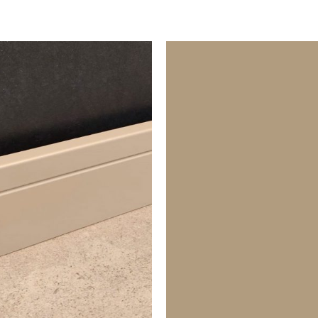
Puertas o Frentes
Zócalos
Fachada - Revestimiento