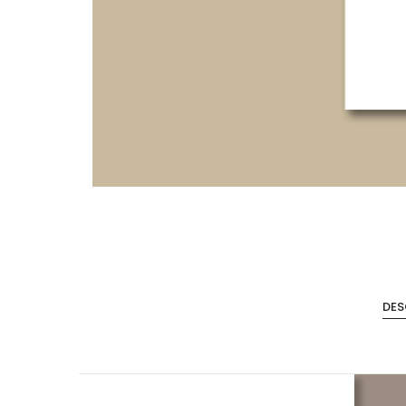
Accesorios de Cocina
Mona
DES
Lina
Nuomi
Wire Cromado
Lavaplatos