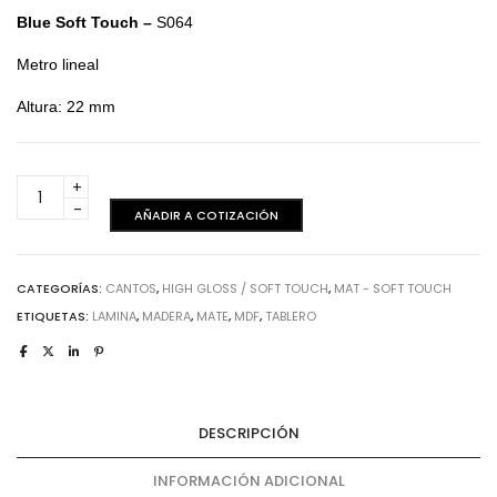
Blue Soft Touch –
S064
Metro lineal
Altura: 22 mm
Blue
Soft
AÑADIR A COTIZACIÓN
Touch
-
Canto
CATEGORÍAS:
CANTOS
,
HIGH GLOSS / SOFT TOUCH
,
MAT - SOFT TOUCH
cantidad
ETIQUETAS:
LAMINA
,
MADERA
,
MATE
,
MDF
,
TABLERO
DESCRIPCIÓN
INFORMACIÓN ADICIONAL