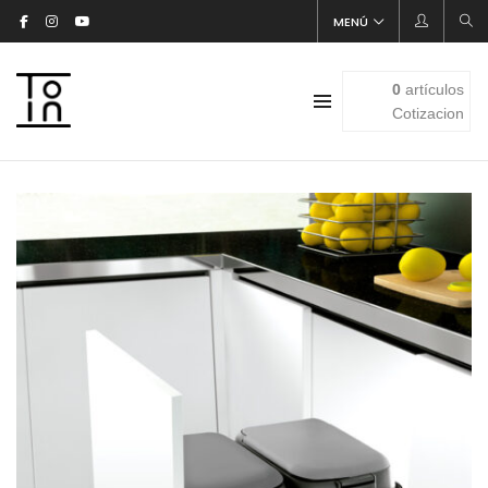
MENÚ
0
artículos
Cotizacion