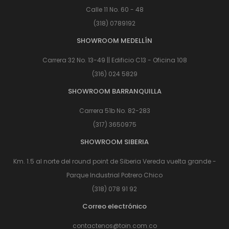
Calle 11 No. 60 - 48
(318) 0789192
SHOWROOM MEDELLÍN
Carrera 32 No. 13-49 || Edificio C13 - Oficina 108
(316) 024 5829
SHOWROOM BARRANQUILLA
Carrera 51b No. 82-283
(317) 3650975
SHOWROOM SIBERIA
Km. 1.5 al norte del round point de Siberia Vereda vuelta grande -
Parque Industrial Potrero Chico
(318) 078 91 92
Correo electrónico
contactenos@toin.com.co