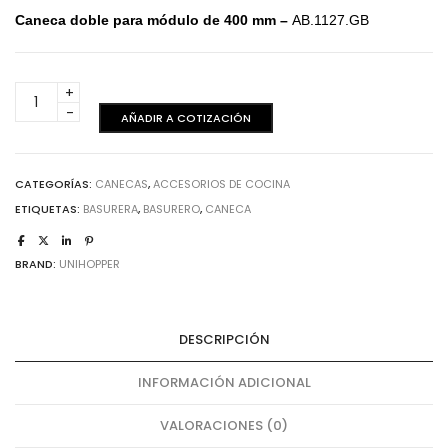
Caneca doble para módulo de 400 mm –
AB.1127.GB
Caneca
doble
AÑADIR A COTIZACIÓN
Cierre
normal
360
CATEGORÍAS:
CANECAS
,
ACCESORIOS DE COCINA
mm
ETIQUETAS:
BASURERA
,
BASURERO
,
CANECA
cantidad
BRAND:
UNIHOPPER
DESCRIPCIÓN
INFORMACIÓN ADICIONAL
VALORACIONES (0)