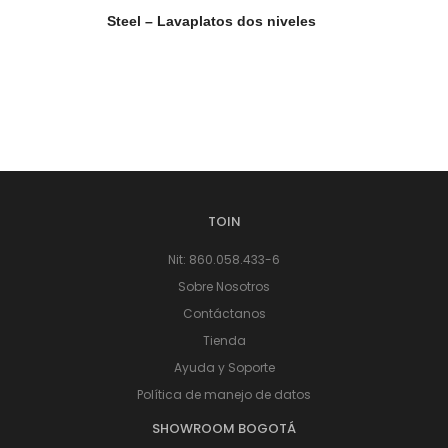
Steel – Lavaplatos dos niveles
TOIN
Nit: 860.058.433-6
Sobre Nosotros
Contáctanos
Tienda
Ayuda y Soporte
Política de manejo de datos
SHOWROOM BOGOTÁ