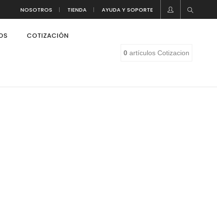
NOSOTROS
TIENDA
AYUDA Y SOPORTE
LOS
COTIZACIÓN
0
artículos
Cotizacion
eaf