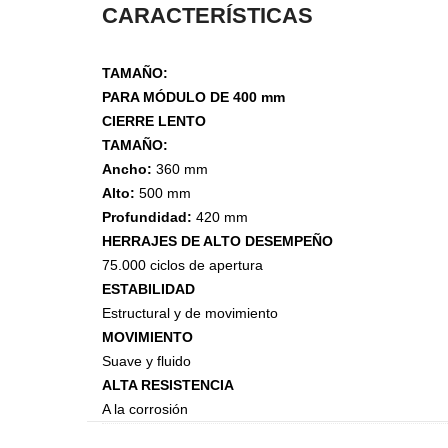
CARACTERÍSTICAS
Steel
Canecas
TAMAÑO:
PARA MÓDULO DE 400 mm
CIERRE LENTO
TAMAÑO:
Ancho:
360 mm
Alto:
500 mm
Profundidad:
420 mm
HERRAJES DE ALTO DESEMPEÑO
75.000 ciclos de apertura
ESTABILIDAD
Estructural y de movimiento
MOVIMIENTO
Accesorios de Closet
Suave y fluido
Accesorios Monika
ALTA RESISTENCIA
Accesorios Riva
A la corrosión
Accesorios Deslizables