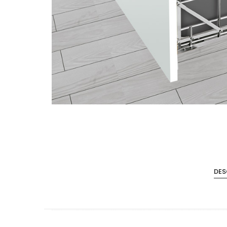
Accesorios de Cocina
Mona
DES
Lina
Nuomi
Wire Cromado
Lavaplatos