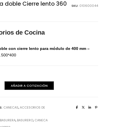
aminas Melaminicas
 doble Cierre lento 360
SKU:
010600044
rios de Cocina
ble con cierre lento para módulo de 400 mm –
.500*400
AÑADIR A COTIZACIÓN
dera Italiana
aminas Melaminicas
S:
CANECAS
,
ACCESORIOS DE
:
BASURERA
,
BASURERO
,
CANECA