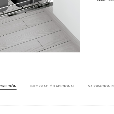
BRAND:
UNI
Cajones
He
Magic Box Black Series
Bi
CRIPCIÓN
INFORMACIÓN ADICIONAL
VALORACIONES
Magic Box
Co
Magic Box - Interior
Co
Magic Box - Led
Ma
Magic Box - Vidrio