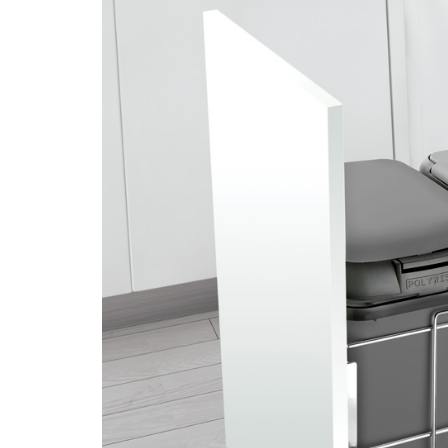
Piedra Sinterizada - Infinity
Nanotech
Brillante
Mate
Metal
MicroWave
Acanalados MDF