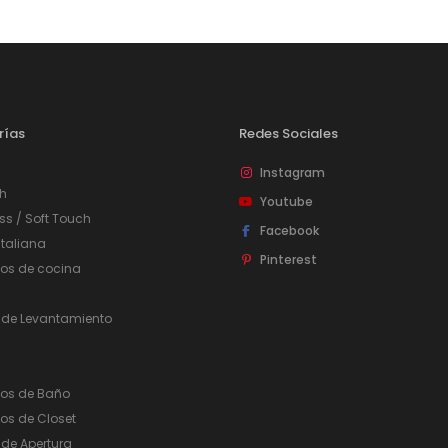
rías
Redes Sociales
Instagram
h
Youtube
ss / Soft Touch
Facebook
taliana
Pinterest
ios de cocina
 de Levantamiento
ios de Baño
os de Closet
de Apertura