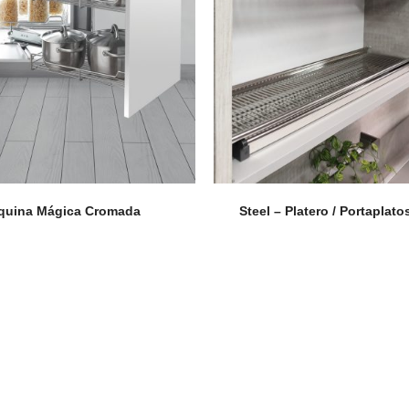
Puertas o Frentes
Zócalos
Fachada - Revestimiento
quina Mágica Cromada
Steel – Platero / Portaplato