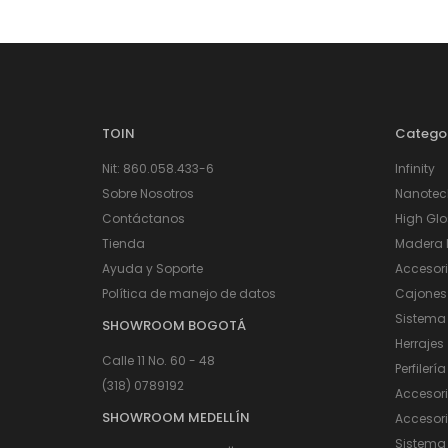
TOIN
Catego
Nit: 860.058.433-6
Infinity
Sobre Nosotros
Nanotec
Contáctanos
High Glo
Tienda
Madera I
Ayuda y Soporte
Accesor
Política de manejo de datos
Cajones
Sistema
SHOWROOM BOGOTÁ
Herrajes
Calle 11 No. 60 - 48
Perfilería
(318) 0789192
Accesor
SHOWROOM MEDELLÍN
Accesori
Sistema 