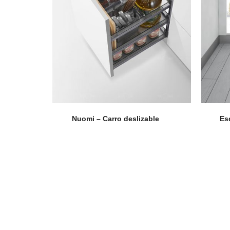
Nuomi – Carro deslizable
Es