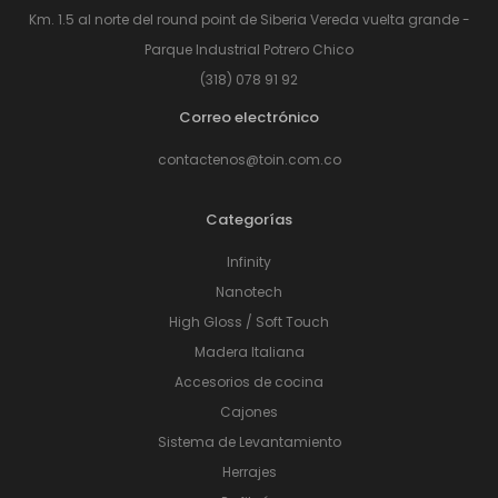
Km. 1.5 al norte del round point de Siberia Vereda vuelta grande -
Parque Industrial Potrero Chico
(318) 078 91 92
Correo electrónico
contactenos@toin.com.co
Categorías
Infinity
Nanotech
High Gloss / Soft Touch
Madera Italiana
Accesorios de cocina
Cajones
Sistema de Levantamiento
Herrajes