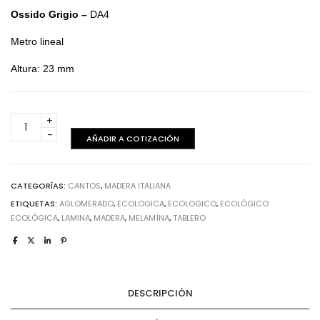
Ossido Grigio –
DA4
Metro lineal
Altura: 23 mm
Ossido
Grigio
AÑADIR A COTIZACIÓN
-
Canto
cantidad
CATEGORÍAS:
CANTOS
,
MADERA ITALIANA
ETIQUETAS:
AGLOMERADO
,
ECOLOGICA
,
ECOLOGICO
,
ECOLÓGICO
ECOLÓGICA
,
LAMINA
,
MADERA
,
MELAMÍNA
,
TABLERO
DESCRIPCIÓN