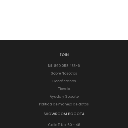
TOIN
Nit: 860.058.433-6
Sobre Nosotros
Contáctanos
Tienda
Ayuda y Soporte
Política de manejo de datos
SHOWROOM BOGOTÁ
Calle 11 No. 60 - 48