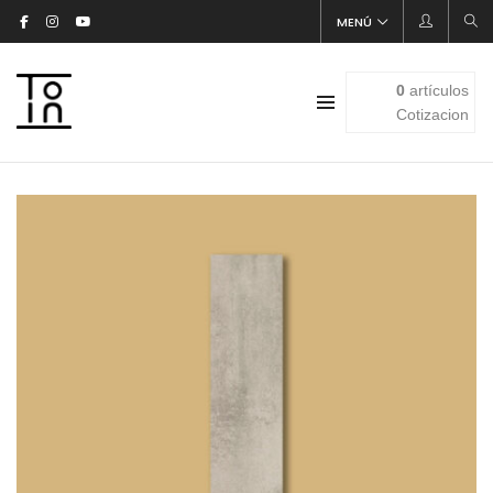
MENÚ
0
artículos
Cotizacion