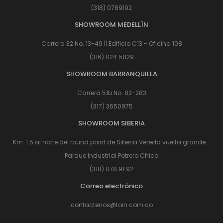
(318) 0789192
SHOWROOM MEDELLÍN
Carrera 32 No. 13-49 || Edificio C13 - Oficina 108
(316) 024 5829
SHOWROOM BARRANQUILLA
Carrera 51b No. 82-283
(317) 3650975
SHOWROOM SIBERIA
Km. 1.5 al norte del round point de Siberia Vereda vuelta grande -
Parque Industrial Potrero Chico
(318) 078 91 92
Correo electrónico
contactenos@toin.com.co