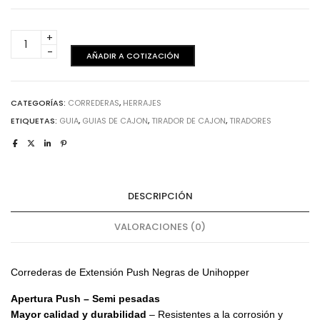
Corredera
extensión
AÑADIR A COTIZACIÓN
push
-
Negra
CATEGORÍAS:
CORREDERAS
,
HERRAJES
500mm
ETIQUETAS:
GUIA
,
GUIAS DE CAJON
,
TIRADOR DE CAJON
,
TIRADORES
cantidad
DESCRIPCIÓN
VALORACIONES (0)
Correderas de Extensión Push Negras de Unihopper
Apertura Push – Semi pesadas
Mayor calidad y durabilidad
– Resistentes a la corrosión y