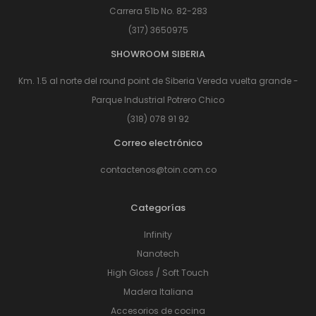
Carrera 51b No. 82-283
(317) 3650975
SHOWROOM SIBERIA
Km. 1.5 al norte del round point de Siberia Vereda vuelta grande -
Parque Industrial Potrero Chico
(318) 078 91 92
Correo electrónico
contactenos@toin.com.co
Categorías
Infinity
Nanotech
High Gloss / Soft Touch
Madera Italiana
Accesorios de cocina