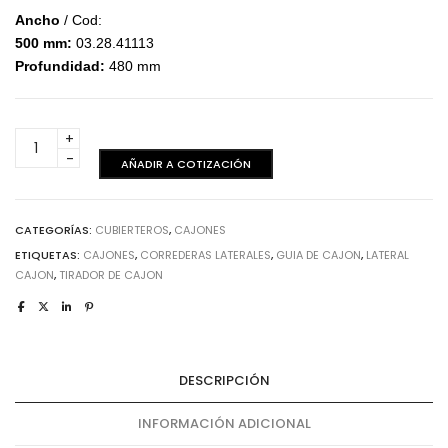
Ancho
/ Cod:
500 mm:
03.28.41113
Profundidad:
480 mm
Cubierteros
-
AÑADIR A COTIZACIÓN
Vase
500
mm
CATEGORÍAS:
CUBIERTEROS
,
CAJONES
cantidad
ETIQUETAS:
CAJONES
,
CORREDERAS LATERALES
,
GUIA DE CAJON
,
LATERAL
CAJON
,
TIRADOR DE CAJON
DESCRIPCIÓN
INFORMACIÓN ADICIONAL