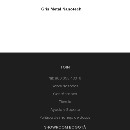
Gris Metal Nanotech
TOIN
Nit: 860.058.433-6
Sobre Nosotros
Contáctanos
Tienda
Ayuda y Soporte
Política de manejo de datos
SHOWROOM BOGOTÁ