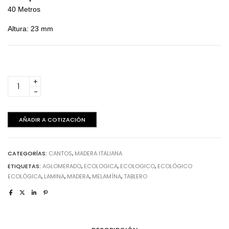
40 Metros
Altura: 23 mm
Eukalipto
Nitens
Brown
-
AÑADIR A COTIZACIÓN
Canto
40
metros
CATEGORÍAS:
CANTOS
,
MADERA ITALIANA
cantidad
ETIQUETAS:
AGLOMERADO
,
ECOLOGICA
,
ECOLOGICO
,
ECOLÓGICO
ECOLÓGICA
,
LAMINA
,
MADERA
,
MELAMÍNA
,
TABLERO