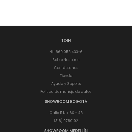
TOIN
Nit: 860.058.433-6
Sobre Nosotros
Contáctanos
Tienda
Ayuda y Soporte
Política de manejo de datos
SHOWROOM BOGOTÁ
Calle 11 No. 60 - 48
(318) 0789192
SHOWROOM MEDELLÍN