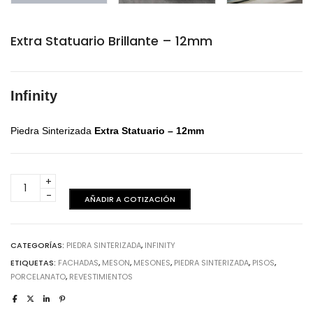
Extra Statuario Brillante – 12mm
Infinity
Piedra Sinterizada
Extra Statuario – 12mm
Extra
Statuario
AÑADIR A COTIZACIÓN
Brillante
-
12mm
CATEGORÍAS:
PIEDRA SINTERIZADA
,
INFINITY
cantidad
ETIQUETAS:
FACHADAS
,
MESON
,
MESONES
,
PIEDRA SINTERIZADA
,
PISOS
,
PORCELANATO
,
REVESTIMIENTOS