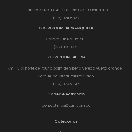
Carrera 32 No. 13-49 || Edificio C13 - Oficina 108
(316) 024 5829
SHOWROOM BARRANQUILLA
Carrera 51b No. 82-283
(317) 3650975
SHOWROOM SIBERIA
Km. 1.5 al norte del round point de Siberia Vereda vuelta grande -
Parque Industrial Potrero Chico
(318) 078 91 92
Correo electrónico
contactenos@toin.com.co
Categorías