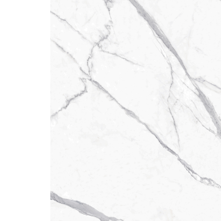
Steel
Canecas
Accesorios de Closet
Accesorios Monika
Accesorios Riva
Accesorios Deslizables