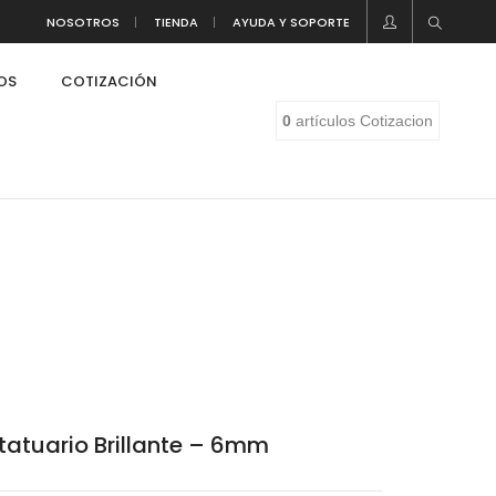
NOSOTROS
TIENDA
AYUDA Y SOPORTE
LOS
COTIZACIÓN
0
artículos
Cotizacion
Statuario Brillante – 6mm
eaf