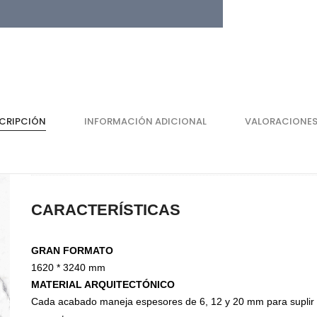
CRIPCIÓN
INFORMACIÓN ADICIONAL
VALORACIONES
CARACTERÍSTICAS
Cajones
He
Magic Box Black Series
Bi
GRAN FORMATO
Magic Box
Co
1620 * 3240 mm
Magic Box - Interior
Co
MATERIAL ARQUITECTÓNICO
Magic Box - Led
Ma
Cada acabado maneja espesores de 6, 12 y 20 mm para supli
Magic Box - Vidrio