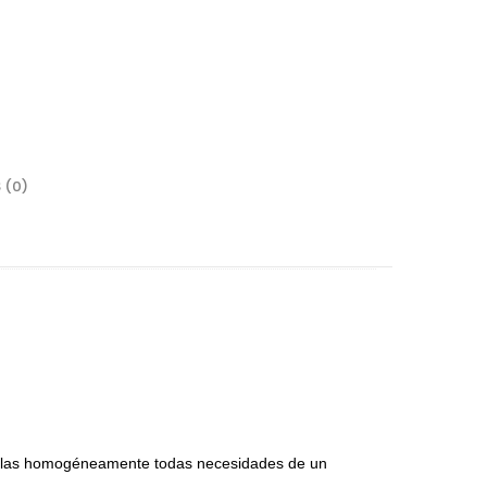
 (0)
rrajes
sagras
lgadores de Gabinete
rrederas
nijas
r las homogéneamente todas necesidades de un