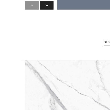
DES
Accesorios de Cocina
Mona
Lina
Nuomi
Wire Cromado
Lavaplatos