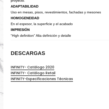
proyecto.
Organizadores de HPL
ADAPTABILIDAD
Cubierteros
Uso en mesas, pisos, revestimientos, fachadas y mesones
HOMOGENEIDAD
En el espesor, la superficie y el acabado
IMPRESIÓN
“High definition” Alta definición y detalle
DESCARGAS
INFINITY- Catálogo 2020
INFINITY- Catálogo Retail
INFINITY-Especificaciones Técnicas
Sistemas de Levantamiento
S
Brazos Hidráulicos
O
Evolift
Keel