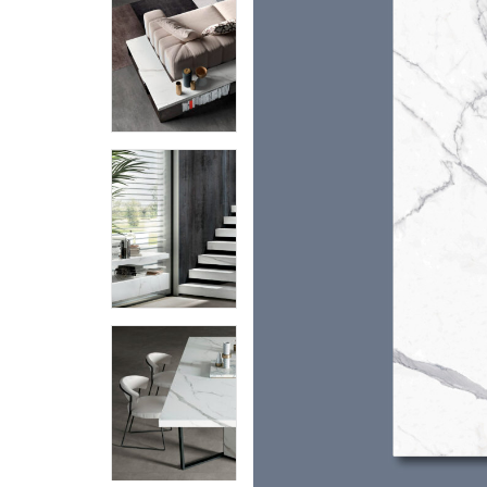
Piedra Sinterizada - Infinity
Nanotech
Brillante
Mate
Metal
MicroWave
Acanalados MDF