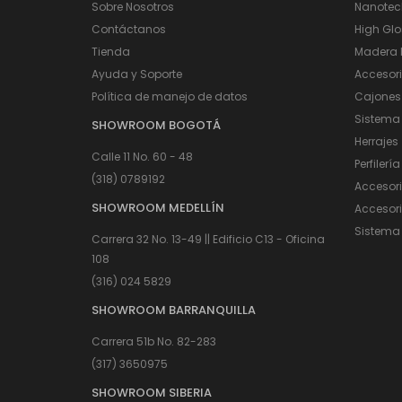
Sobre Nosotros
Nanotec
Contáctanos
High Glo
Tienda
Madera I
Ayuda y Soporte
Accesor
Política de manejo de datos
Cajones
Sistema
SHOWROOM BOGOTÁ
Herrajes
Calle 11 No. 60 - 48
Perfilería
(318) 0789192
Accesor
SHOWROOM MEDELLÍN
Accesori
Sistema 
Carrera 32 No. 13-49 || Edificio C13 - Oficina
108
(316) 024 5829
SHOWROOM BARRANQUILLA
Carrera 51b No. 82-283
(317) 3650975
SHOWROOM SIBERIA