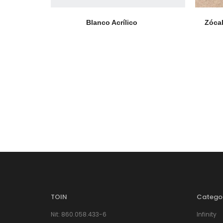
Blanco Acrílico
Zócal
TOIN
Catego
Nit: 860.058.433-6
Infinity