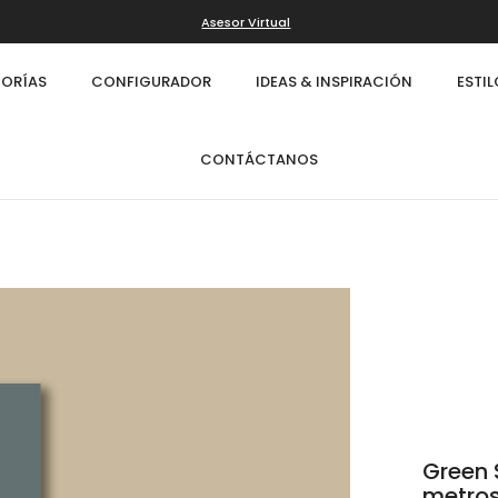
Asesor Virtual
ORÍAS
CONFIGURADOR
IDEAS & INSPIRACIÓN
ESTI
CONTÁCTANOS
Green 
Infinity
Cl
metro