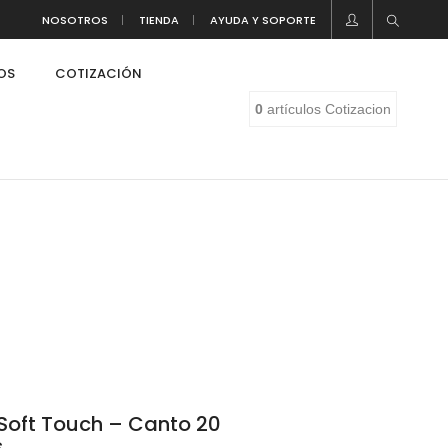
NOSOTROS
TIENDA
AYUDA Y SOPORTE
LOS
COTIZACIÓN
0
artículos
Cotizacion
Soft Touch – Canto 20
eaf
s