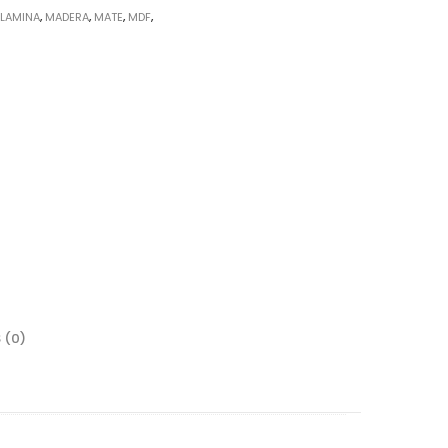
:
LAMINA
,
MADERA
,
MATE
,
MDF
,
rrajes
sagras
 (0)
lgadores de Gabinete
rrederas
nijas