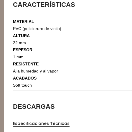
CARACTERÍSTICAS
Organizadores de HPL
Cubierteros
MATERIAL
PVC (policloruro de vinilo)
ALTURA
22 mm
ESPESOR
1 mm
RESISTENTE
A la humedad y al vapor
ACABADOS
Soft touch
Sistemas de Levantamiento
S
DESCARGAS
Brazos Hidráulicos
O
Evolift
Especificaciones Técnicas
Keel