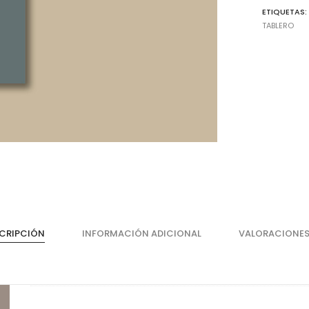
ETIQUETAS
TABLERO
Cajones
He
Magic Box Black Series
Bi
CRIPCIÓN
INFORMACIÓN ADICIONAL
VALORACIONES
Magic Box
Co
Magic Box - Interior
Co
Magic Box - Led
Ma
Magic Box - Vidrio