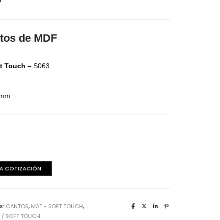
aminas Melaminicas
atos de MDF
ft Touch –
S063
2 mm
dera Italiana
aminas Melaminicas
 A COTIZACIÓN
S:
CANTOS
,
MAT - SOFT TOUCH
,
 / SOFT TOUCH