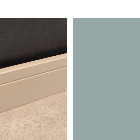
Puertas o Frentes
Zócalos
Fachada - Revestimiento