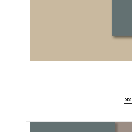
Accesorios de Cocina
Mona
DES
Lina
Nuomi
Wire Cromado
Lavaplatos