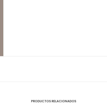
Perfilería
E
Estrepaños
PRODUCTOS RELACIONADOS
Manijas