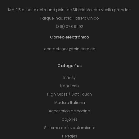
Km. 1.5 al norte del round point de Siberia Vereda vuelta grande -
Parque Industrial Potrero Chico
(318) 078 91 92
Correo electrónico
contactenos@toin.com.co
Categorías
Infinity
Nanotech
High Gloss / Soft Touch
Madera Italiana
Accesorios de cocina
Cajones
Sistema de Levantamiento
Herrajes