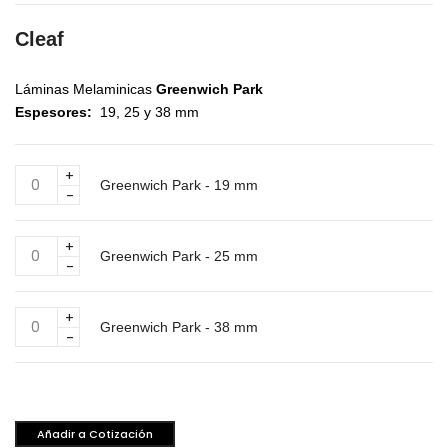
Cleaf
Láminas Melaminicas
Greenwich Park
Espesores:
19, 25 y 38 mm
Greenwich
Greenwich Park - 19 mm
Park
-
19
Greenwich
mm
Greenwich Park - 25 mm
Park
cantidad
-
25
Greenwich
mm
Greenwich Park - 38 mm
Park
cantidad
-
38
mm
cantidad
Añadir a Cotización