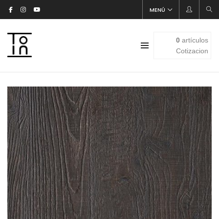
MENÚ
0
artículos
Cotizacion