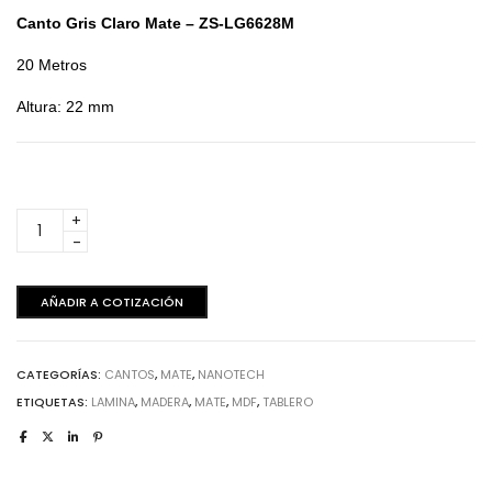
Canto Gris Claro Mate – ZS-LG6628M
20 Metros
Altura: 22 mm
Grigio
Claro
Mate
Nanotech
AÑADIR A COTIZACIÓN
-
Canto
20
CATEGORÍAS:
CANTOS
,
MATE
,
NANOTECH
metros
cantidad
ETIQUETAS:
LAMINA
,
MADERA
,
MATE
,
MDF
,
TABLERO