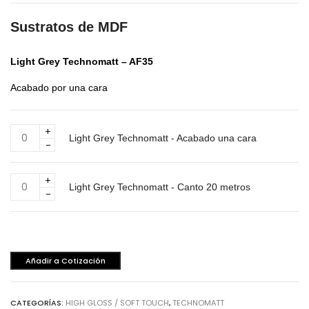
Sustratos de MDF
Light Grey Technomatt – AF35
Acabado por una cara
Light
Light Grey Technomatt - Acabado una cara
Grey
Technomatt
-
Light
Acabado
Light Grey Technomatt - Canto 20 metros
Grey
una
Technomatt
cara
-
cantidad
Canto
20
Añadir a Cotización
metros
cantidad
CATEGORÍAS:
HIGH GLOSS / SOFT TOUCH
,
TECHNOMATT