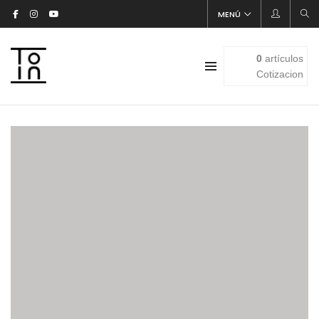
MENÚ
0
artículos
Cotizacion