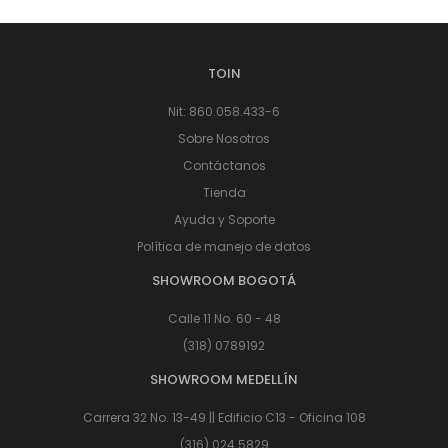
TOIN
Nit: 860.058.433-6
Sobre Nosotros
Contáctanos
Tienda
Ayuda y Soporte
Política de manejo de datos
SHOWROOM BOGOTÁ
Calle 11 No. 60 - 48
(318) 0789192
SHOWROOM MEDELLÍN
Carrera 32 No. 13-49 || Edificio C13 - Oficina 108
(316) 024 5829