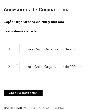
Accesorios de Cocina –
Lina
Cajón Organizador de 700 y 900 mm
Con sistema cierre lento
Lina
Lina - Cajón Organizador de 700 mm
-
Cajón
Organizador
Lina
de
Lina - Cajón Organizador de 900 mm
-
700
Cajón
mm
Organizador
cantidad
de
900
Añadir a Cotización
mm
cantidad
CATEGORÍAS:
ACCESORIOS DE COCINA
,
LINA