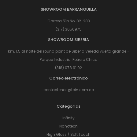
SHOWROOM BARRANQUILLA
Carrera 51b No. 82-283
(317) 3650975
SHOWROOM SIBERIA
Km. 1.5 al norte del round point de Siberia Vereda vuelta grande -
Parque Industrial Potrero Chico
(318) 078 91 92
Correo electrónico
contactenos@toin.com.co
Categorías
Infinity
Nanotech
High Gloss / Soft Touch