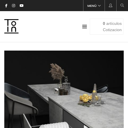
MENÚ
0
artículos
Cotizacion