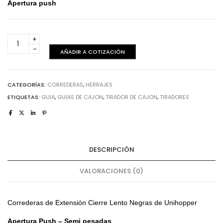
Apertura push
Corredera
extensión
AÑADIR A COTIZACIÓN
cierre
lento
-
CATEGORÍAS:
CORREDERAS
,
HERRAJES
Negra
ETIQUETAS:
GUIA
,
GUIAS DE CAJON
,
TIRADOR DE CAJON
,
TIRADORES
400mm
cantidad
DESCRIPCIÓN
VALORACIONES (0)
Correderas de Extensión Cierre Lento Negras de Unihopper
Apertura Push – Semi pesadas