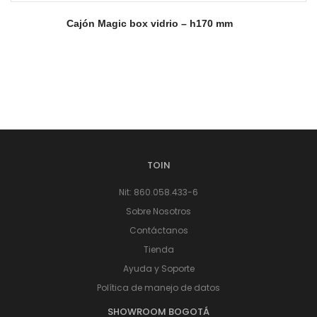
Cajón Magic box vidrio – h170 mm
TOIN
Nit: 860.058.433-6
Sobre Nosotros
Contáctanos
Tienda
Ayuda y Soporte
Política de manejo de datos
SHOWROOM BOGOTÁ