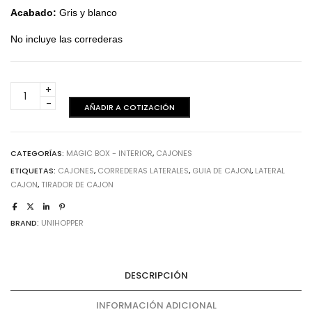
Acabado:
Gris y blanco
No incluye las correderas
Magic
box
AÑADIR A COTIZACIÓN
-
Kit
frente
CATEGORÍAS:
MAGIC BOX - INTERIOR
,
CAJONES
Vidrio
ETIQUETAS:
CAJONES
,
CORREDERAS LATERALES
,
GUIA DE CAJON
,
LATERAL
H120
CAJON
,
TIRADOR DE CAJON
cantidad
BRAND:
UNIHOPPER
DESCRIPCIÓN
INFORMACIÓN ADICIONAL