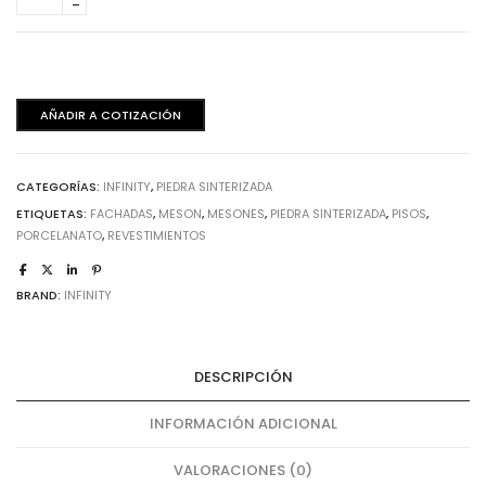
Corten
cantidad
Mate
-
12mm
cantidad
AÑADIR A COTIZACIÓN
CATEGORÍAS:
INFINITY
,
PIEDRA SINTERIZADA
ETIQUETAS:
FACHADAS
,
MESON
,
MESONES
,
PIEDRA SINTERIZADA
,
PISOS
,
PORCELANATO
,
REVESTIMIENTOS
BRAND:
INFINITY
DESCRIPCIÓN
INFORMACIÓN ADICIONAL
VALORACIONES (0)