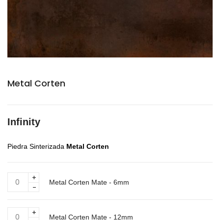
Metal Corten
Infinity
Piedra Sinterizada
Metal Corten
Metal
Metal Corten Mate - 6mm
Corten
Mate
-
Metal
6mm
Metal Corten Mate - 12mm