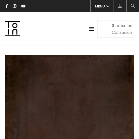
MENÚ
0
artículos
Cotizacion