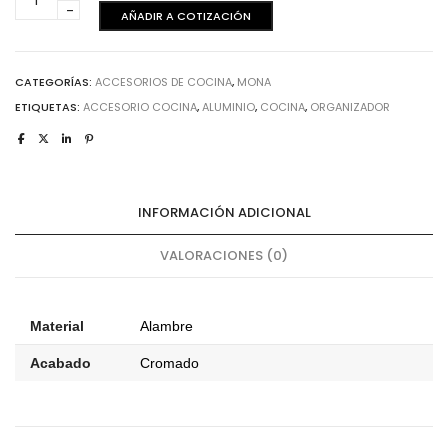
-
AÑADIR A COTIZACIÓN
Bandeja
Extraíble
de
CATEGORÍAS:
ACCESORIOS DE COCINA
,
MONA
700
ETIQUETAS:
ACCESORIO COCINA
,
ALUMINIO
,
COCINA
,
ORGANIZADOR
mm
cantidad
INFORMACIÓN ADICIONAL
VALORACIONES (0)
Material
Alambre
Acabado
Cromado