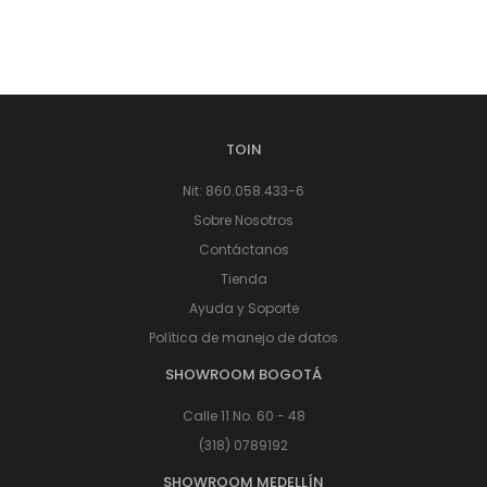
TOIN
Nit: 860.058.433-6
Sobre Nosotros
Contáctanos
Tienda
Ayuda y Soporte
Política de manejo de datos
SHOWROOM BOGOTÁ
Calle 11 No. 60 - 48
(318) 0789192
SHOWROOM MEDELLÍN