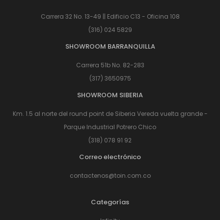
Carrera 32 No. 13-49 || Edificio C13 - Oficina 108
(316) 024 5829
SHOWROOM BARRANQUILLA
Carrera 51b No. 82-283
(317) 3650975
SHOWROOM SIBERIA
Km. 1.5 al norte del round point de Siberia Vereda vuelta grande -
Parque Industrial Potrero Chico
(318) 078 91 92
Correo electrónico
contactenos@toin.com.co
Categorías