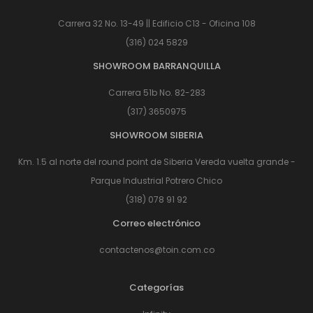
Carrera 32 No. 13-49 || Edificio C13 - Oficina 108
(316) 024 5829
SHOWROOM BARRANQUILLA
Carrera 51b No. 82-283
(317) 3650975
SHOWROOM SIBERIA
Km. 1.5 al norte del round point de Siberia Vereda vuelta grande -
Parque Industrial Potrero Chico
(318) 078 91 92
Correo electrónico
contactenos@toin.com.co
Categorías