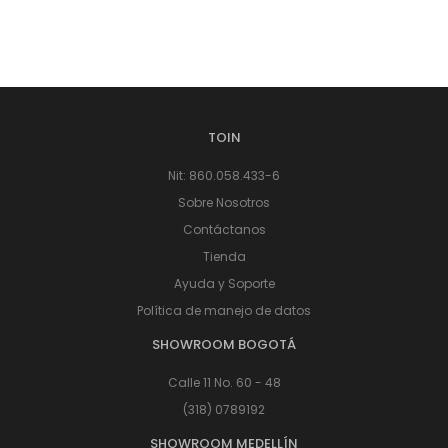
TOIN
Nit: 860.058.433-6
Sobre Nosotros
Contáctanos
Tienda
Ayuda y Soporte
Política de manejo de datos
SHOWROOM BOGOTÁ
Calle 11 No. 60 - 48
(318) 0789192
SHOWROOM MEDELLÍN