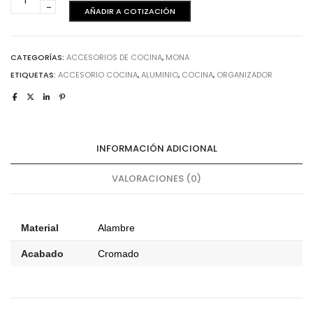
-
AÑADIR A COTIZACIÓN
Bandeja
Extraíble
de
CATEGORÍAS:
ACCESORIOS DE COCINA
,
MONA
800
ETIQUETAS:
ACCESORIO COCINA
,
ALUMINIO
,
COCINA
,
ORGANIZADOR
mm
cantidad
INFORMACIÓN ADICIONAL
VALORACIONES (0)
Material
Alambre
Acabado
Cromado