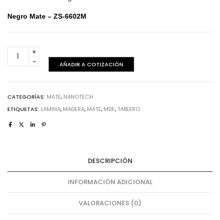
Negro Mate – ZS-6602M
Lámina
Nero
AÑADIR A COTIZACIÓN
Absoluto
Mate
cantidad
CATEGORÍAS:
MATE
,
NANOTECH
ETIQUETAS:
LAMINA
,
MADERA
,
MATE
,
MDF
,
TABLERO
DESCRIPCIÓN
INFORMACIÓN ADICIONAL
VALORACIONES (0)