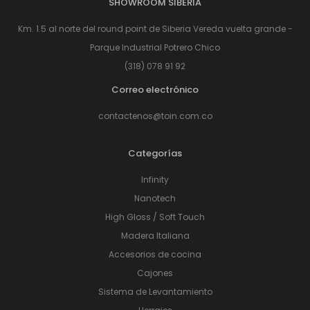
SHOWROOM SIBERIA
Km. 1.5 al norte del round point de Siberia Vereda vuelta grande -
Parque Industrial Potrero Chico
(318) 078 91 92
Correo electrónico
contactenos@toin.com.co
Categorías
Infinity
Nanotech
High Gloss / Soft Touch
Madera Italiana
Accesorios de cocina
Cajones
Sistema de Levantamiento