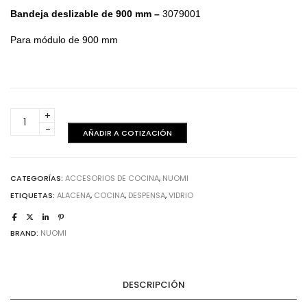
Bandeja deslizable de 900 mm –
3079001
Para módulo de 900 mm
Nuomi
-
AÑADIR A COTIZACIÓN
Bandeja
deslizable
-
CATEGORÍAS:
ACCESORIOS DE COCINA
,
NUOMI
900
ETIQUETAS:
ALACENA
,
COCINA
,
DESPENSA
,
VIDRIO
mm
cantidad
BRAND:
NUOMI
DESCRIPCIÓN