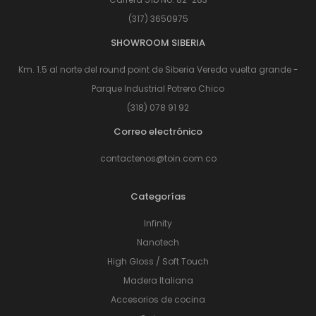
(317) 3650975
SHOWROOM SIBERIA
Km. 1.5 al norte del round point de Siberia Vereda vuelta grande -
Parque Industrial Potrero Chico
(318) 078 91 92
Correo electrónico
contactenos@toin.com.co
Categorías
Infinity
Nanotech
High Gloss / Soft Touch
Madera Italiana
Accesorios de cocina