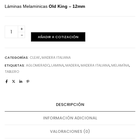
Láminas Melaminicas
Old King – 12mm
Old
King
AÑADIR A COTIZACIÓN
-
12
mm
CATEGORÍAS:
CLEAF
,
MADERA ITALIANA
cantidad
ETIQUETAS:
AGLOMERADO
,
LAMINA
,
MADERA
,
MADERA ITALIANA
,
MELAMÍNA
,
TABLERO
DESCRIPCIÓN
INFORMACIÓN ADICIONAL
VALORACIONES (0)