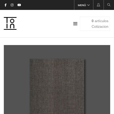
MENÚ
0
artículos
Cotizacion