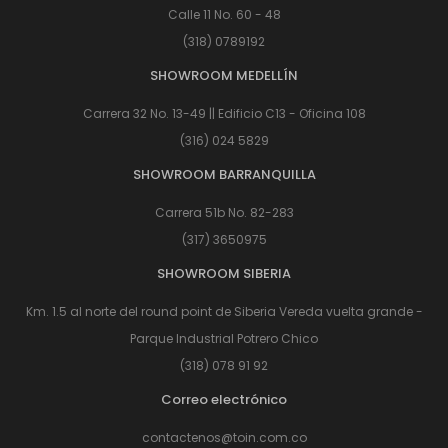
Calle 11 No. 60 - 48
(318) 0789192
SHOWROOM MEDELLÍN
Carrera 32 No. 13-49 || Edificio C13 - Oficina 108
(316) 024 5829
SHOWROOM BARRANQUILLA
Carrera 51b No. 82-283
(317) 3650975
SHOWROOM SIBERIA
Km. 1.5 al norte del round point de Siberia Vereda vuelta grande -
Parque Industrial Potrero Chico
(318) 078 91 92
Correo electrónico
contactenos@toin.com.co