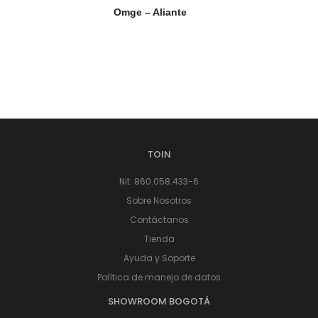
Omge – Aliante
TOIN
Nit: 860.058.433-6
Sobre Nosotros
Contáctanos
Tienda
Ayuda y Soporte
Política de manejo de datos
SHOWROOM BOGOTÁ