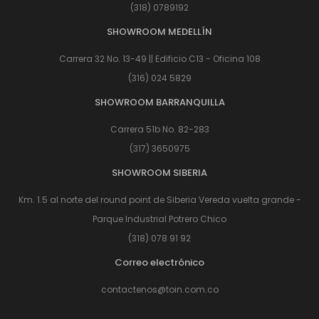
(318) 0789192
SHOWROOM MEDELLÍN
Carrera 32 No. 13-49 || Edificio C13 - Oficina 108
(316) 024 5829
SHOWROOM BARRANQUILLA
Carrera 51b No. 82-283
(317) 3650975
SHOWROOM SIBERIA
Km. 1.5 al norte del round point de Siberia Vereda vuelta grande -
Parque Industrial Potrero Chico
(318) 078 91 92
Correo electrónico
contactenos@toin.com.co