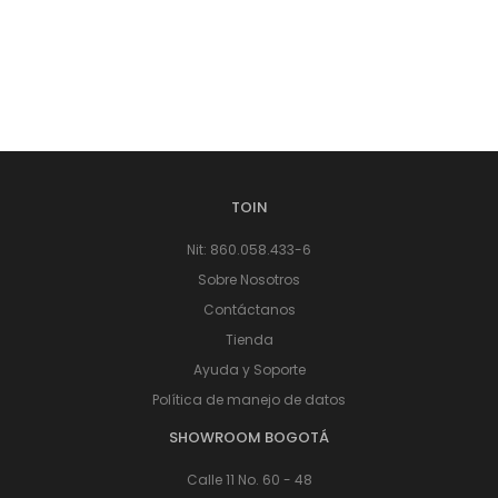
TOIN
Nit: 860.058.433-6
Sobre Nosotros
Contáctanos
Tienda
Ayuda y Soporte
Política de manejo de datos
SHOWROOM BOGOTÁ
Calle 11 No. 60 - 48