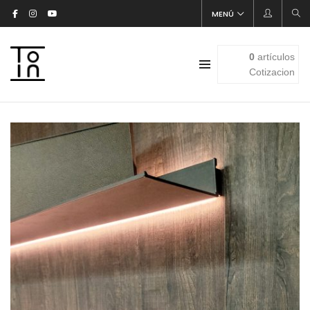
MENÚ
0
artículos
Cotizacion