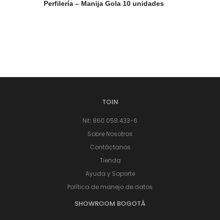
Perfilería – Manija Gola 10 unidades
TOIN
Nit: 860.058.433-6
Sobre Nosotros
Contáctanos
Tienda
Ayuda y Soporte
Política de manejo de datos
SHOWROOM BOGOTÁ