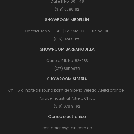
Calle 11 No. 60 - 48
(318) 0789192
SHOWROOM MEDELLÍN
Carrera 32 No. 13-49 || Edificio C13 - Oficina 108
(316) 024 5829
SHOWROOM BARRANQUILLA
Carrera 51b No. 82-283
(317) 3650975
SHOWROOM SIBERIA
Km. 1.5 al norte del round point de Siberia Vereda vuelta grande -
Parque Industrial Potrero Chico
(318) 078 91 92
Correo electrónico
contactenos@toin.com.co