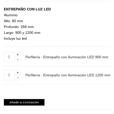
ENTREPAÑO CON LUZ LED
Aluminio
Alto: 80 mm
Profundo: 268 mm
Largo: 900 y 1200 mm
Incluye luz led
Perfilería
Perfilería - Entrepaño con Iluminación LED 900 mm
-
Entrepaño
con
Perfilería
Iluminación
Perfilería - Entrepaño con Iluminación LED 1200 mm
-
LED
Entrepaño
900
con
mm
Iluminación
cantidad
LED
Añadir a Cotización
1200
mm