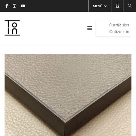
MENÚ
0
artículos
Cotizacion