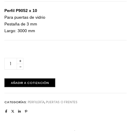
Perfil P9052 x 10
Para puertas de vidrio
Pestaña de 3 mm
Largo: 3000 mm
Perfilería
-
Frente
P9052
AÑADIR A COTIZACIÓN
10
unidades
cantidad
CATEGORÍAS:
PERFILERÍA
,
PUERTAS O FRENTES