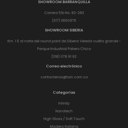
SHOWROOM BARRANQUILLA
Carrera 51b No. 82-283
(317) 3650975
SHOWROOM SIBERIA
Km. 1.5 al norte del round point de Siberia Vereda vuelta grande -
Parque Industrial Potrero Chico
(318) 078 91 92
Correo electrónico
contactenos@toin.com.co
Categorías
Infinity
Nanotech
High Gloss / Soft Touch
Madera Italiana