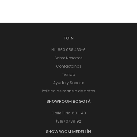
TOIN
Nit: 860.058.433-6
Sobre Nosotros
Contáctanos
Tienda
Ayuda y Soporte
Política de manejo de datos
SHOWROOM BOGOTÁ
Calle 11 No. 60 - 48
(318) 0789192
SHOWROOM MEDELLÍN