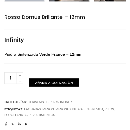
Rosso Domus Brillante – 12mm
Infinity
Piedra Sinterizada
Verde France
– 12mm
Rosso
Domus
AÑADIR A COTIZACIÓN
Brillante
-
12mm
CATEGORÍAS:
PIEDRA SINTERIZADA
,
INFINITY
cantidad
ETIQUETAS:
FACHADAS
,
MESON
,
MESONES
,
PIEDRA SINTERIZADA
,
PISOS
,
PORCELANATO
,
REVESTIMIENTOS