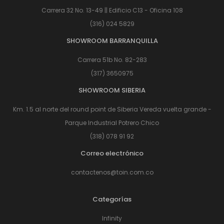
Carrera 32 No. 13-49 || Edificio C13 - Oficina 108
(316) 024 5829
SHOWROOM BARRANQUILLA
Carrera 51b No. 82-283
(317) 3650975
SHOWROOM SIBERIA
Km. 1.5 al norte del round point de Siberia Vereda vuelta grande -
Parque Industrial Potrero Chico
(318) 078 91 92
Correo electrónico
contactenos@toin.com.co
Categorías
Infinity