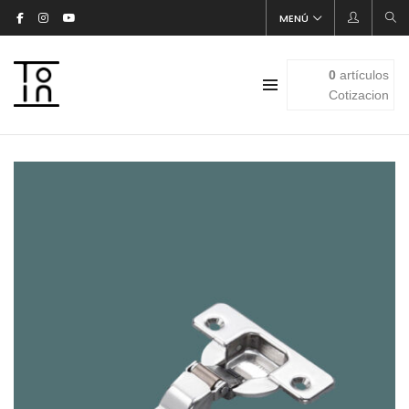
MENÚ
0
artículos
Cotizacion