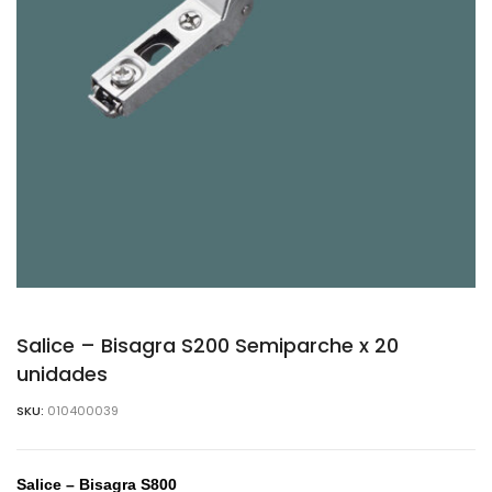
Salice – Bisagra S200 Semiparche x 20
unidades
SKU:
010400039
Salice – Bisagra S800