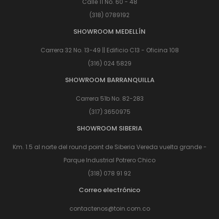
Calle 11 No. 60 - 48
(318) 0789192
SHOWROOM MEDELLÍN
Carrera 32 No. 13-49 || Edificio C13 - Oficina 108
(316) 024 5829
SHOWROOM BARRANQUILLA
Carrera 51b No. 82-283
(317) 3650975
SHOWROOM SIBERIA
Km. 1.5 al norte del round point de Siberia Vereda vuelta grande -
Parque Industrial Potrero Chico
(318) 078 91 92
Correo electrónico
contactenos@toin.com.co