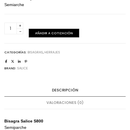
Semiarche
Salice
-
AÑADIR A COTIZACIÓN
Bisagra
S200
Semiparche
CATEGORÍAS:
BISAGRAS
,
HERRAJES
x
20
unidades
BRAND:
SALICE
cantidad
DESCRIPCIÓN
VALORACIONES (0)
Bisagra Salice S800
Semiparche