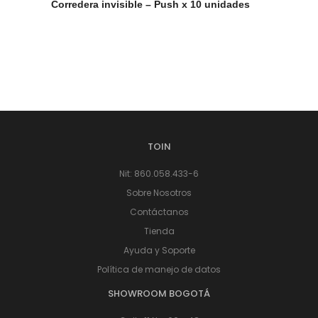
Corredera invisible – Push x 10 unidades
TOIN
Nit: 860.058.433-6
Sobre Nosotros
Contáctanos
Tienda
Ayuda y Soporte
Política de manejo de datos
SHOWROOM BOGOTÁ