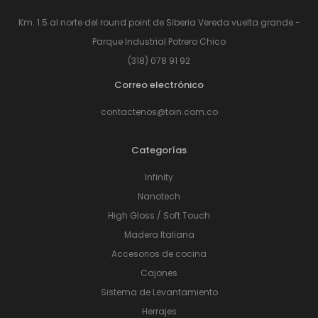
Km. 1.5 al norte del round point de Siberia Vereda vuelta grande -
Parque Industrial Potrero Chico
(318) 078 91 92
Correo electrónico
contactenos@toin.com.co
Categorías
Infinity
Nanotech
High Gloss / Soft Touch
Madera Italiana
Accesorios de cocina
Cajones
Sistema de Levantamiento
Herrajes