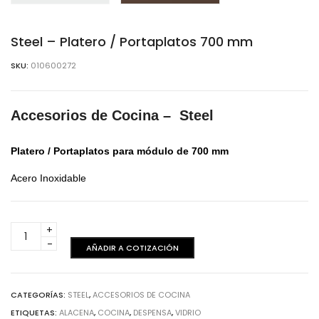
Steel – Platero / Portaplatos 700 mm
SKU:
010600272
Accesorios de Cocina – Steel
Platero / Portaplatos para módulo de 700 mm
Acero Inoxidable
Steel
-
AÑADIR A COTIZACIÓN
Platero
/
Portaplatos
CATEGORÍAS:
STEEL
,
ACCESORIOS DE COCINA
700
ETIQUETAS:
ALACENA
,
COCINA
,
DESPENSA
,
VIDRIO
mm