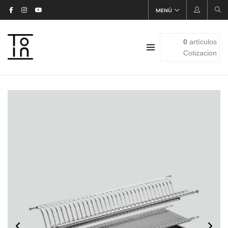
MENÚ
0
artículos
Cotizacion