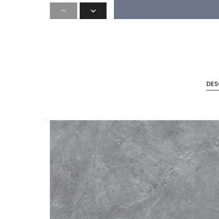
DES
Accesorios de Cocina
Mona
Lina
Nuomi
Wire Cromado
Lavaplatos