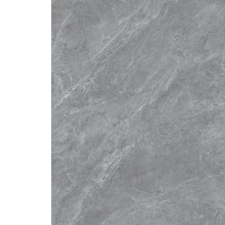
Steel
Canecas
Accesorios de Closet
Accesorios Monika
Accesorios Riva
Accesorios Deslizables