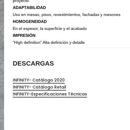
proyecto.
Organizadores de HPL
ADAPTABILIDAD
Cubierteros
Uso en mesas, pisos, revestimientos, fachadas y mesones
HOMOGENEIDAD
En el espesor, la superficie y el acabado
IMPRESIÓN
“High definition” Alta definición y detalle
DESCARGAS
INFINITY- Catálogo 2020
INFINITY- Catálogo Retail
INFINITY-Especificaciones Técnicas
Sistemas de Levantamiento
S
Brazos Hidráulicos
O
Evolift
Keel