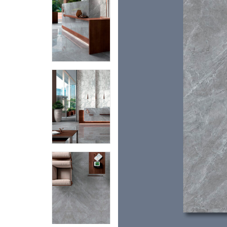
Piedra Sinterizada - Infinity
Nanotech
Brillante
Mate
Metal
MicroWave
Acanalados MDF