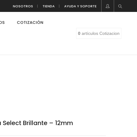
NOSOTROS
TIENDA
AYUDA Y SOPORTE
LOS
COTIZACIÓN
0
artículos
Cotizacion
 Select Brillante – 12mm
eaf