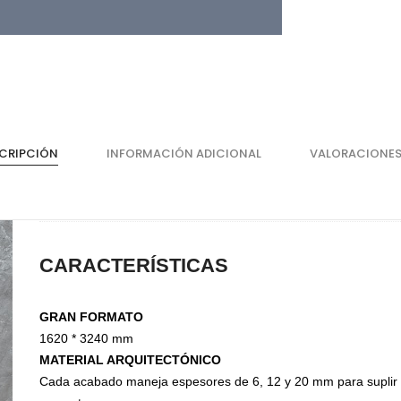
CRIPCIÓN
INFORMACIÓN ADICIONAL
VALORACIONES
CARACTERÍSTICAS
Cajones
He
Magic Box Black Series
Bi
GRAN FORMATO
Magic Box
Co
1620 * 3240 mm
Magic Box - Interior
Co
MATERIAL ARQUITECTÓNICO
Magic Box - Led
Ma
Cada acabado maneja espesores de 6, 12 y 20 mm para supli
Magic Box - Vidrio