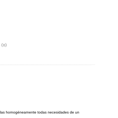
 (0)
rrajes
sagras
lgadores de Gabinete
rrederas
nijas
r las homogéneamente todas necesidades de un