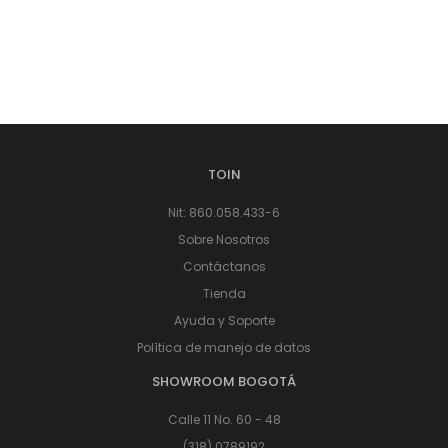
TOIN
Nit: 860.058.433-6
Sobre Nosotros
Contáctanos
Tienda
Ayuda y Soporte
Política de manejo de datos
SHOWROOM BOGOTÁ
Calle 11 No. 60 - 48
(318) 0789192