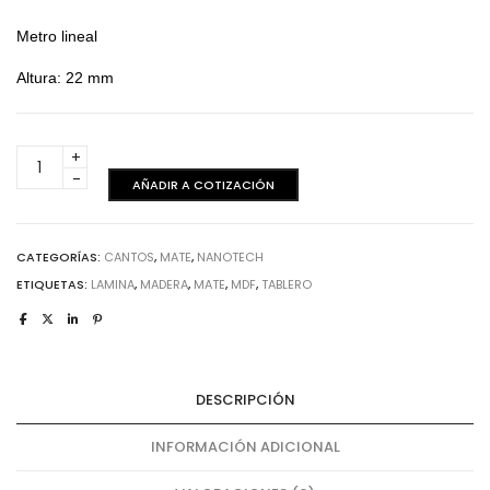
Metro lineal
Altura: 22 mm
Visone
Metal
AÑADIR A COTIZACIÓN
Nanotech
-
Canto
CATEGORÍAS:
CANTOS
,
MATE
,
NANOTECH
cantidad
ETIQUETAS:
LAMINA
,
MADERA
,
MATE
,
MDF
,
TABLERO
DESCRIPCIÓN
INFORMACIÓN ADICIONAL