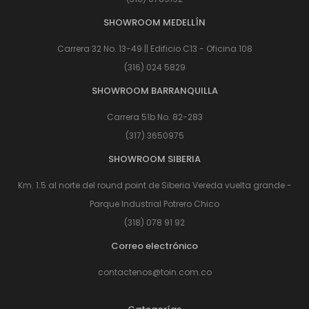
SHOWROOM MEDELLÍN
Carrera 32 No. 13-49 || Edificio C13 - Oficina 108
(316) 024 5829
SHOWROOM BARRANQUILLA
Carrera 51b No. 82-283
(317) 3650975
SHOWROOM SIBERIA
Km. 1.5 al norte del round point de Siberia Vereda vuelta grande -
Parque Industrial Potrero Chico
(318) 078 91 92
Correo electrónico
contactenos@toin.com.co