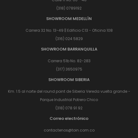
(318) 0789192
SHOWROOM MEDELLÍN
Carrera 32 No. 13-49 || Edificio C13 - Oficina 108
(316) 024 5829
SHOWROOM BARRANQUILLA
Carrera 51b No. 82-283
(317) 3650975
SHOWROOM SIBERIA
Km. 1.5 al norte del round point de Siberia Vereda vuelta grande -
Parque Industrial Potrero Chico
(318) 078 91 92
Correo electrónico
contactenos@toin.com.co