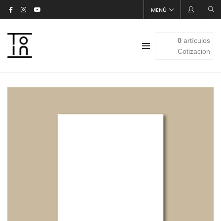
MENÚ
0
artículos
Cotizacion