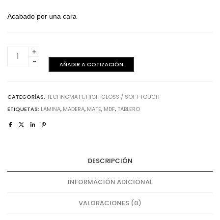
Acabado por una cara
White
Technomatt
AÑADIR A COTIZACIÓN
-
Acabado
una
CATEGORÍAS:
TECHNOMATT
,
HIGH GLOSS / SOFT TOUCH
cara
ETIQUETAS:
LAMINA
,
MADERA
,
MATE
,
MDF
,
TABLERO
cantidad
DESCRIPCIÓN
INFORMACIÓN ADICIONAL
VALORACIONES (0)