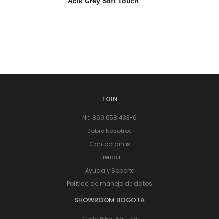
Acik Grey Soft Touch
TOIN
Nit: 860.058.433-6
Sobre Nosotros
Contáctanos
Tienda
Ayuda y Soporte
Política de manejo de datos
SHOWROOM BOGOTÁ
Calle 11 No. 60 - 48