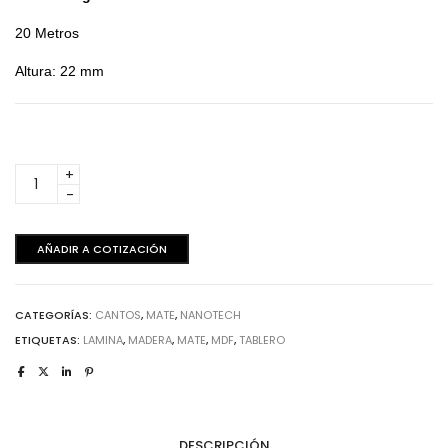
20 Metros
Altura: 22 mm
Beige
Mate
Nanotech
-
AÑADIR A COTIZACIÓN
Canto
20
metros
CATEGORÍAS:
CANTOS
,
MATE
,
NANOTECH
cantidad
ETIQUETAS:
LAMINA
,
MADERA
,
MATE
,
MDF
,
TABLERO
DESCRIPCIÓN