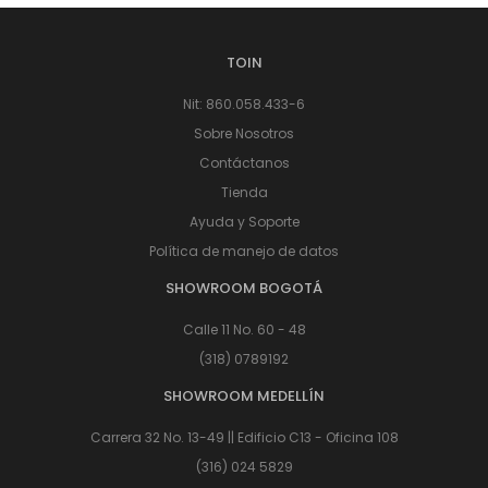
TOIN
Nit: 860.058.433-6
Sobre Nosotros
Contáctanos
Tienda
Ayuda y Soporte
Política de manejo de datos
SHOWROOM BOGOTÁ
Calle 11 No. 60 - 48
(318) 0789192
SHOWROOM MEDELLÍN
Carrera 32 No. 13-49 || Edificio C13 - Oficina 108
(316) 024 5829