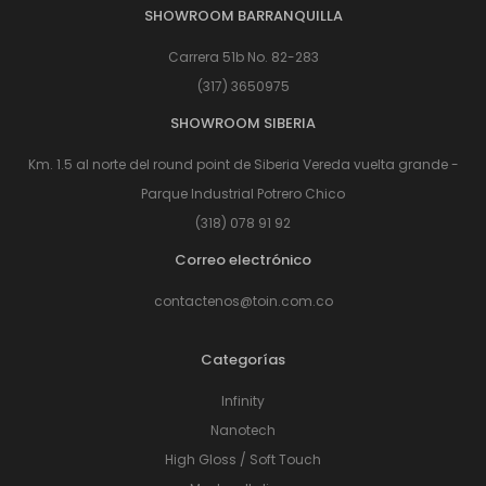
SHOWROOM BARRANQUILLA
Carrera 51b No. 82-283
(317) 3650975
SHOWROOM SIBERIA
Km. 1.5 al norte del round point de Siberia Vereda vuelta grande -
Parque Industrial Potrero Chico
(318) 078 91 92
Correo electrónico
contactenos@toin.com.co
Categorías
Infinity
Nanotech
High Gloss / Soft Touch