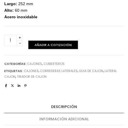
Largo:
252 mm
Alto:
60 mm
Acero inoxidable
Cubiertero
metálico
AÑADIR A COTIZACIÓN
252
x
84
CATEGORÍAS:
CAJONES
,
CUBIERTEROS
mm
ETIQUETAS:
CAJONES
,
CORREDERAS LATERALES
,
GUIA DE CAJON
,
LATERAL
cantidad
CAJON
,
TIRADOR DE CAJON
DESCRIPCIÓN
INFORMACIÓN ADICIONAL