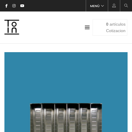
MENÚ
0
artículos
Cotizacion