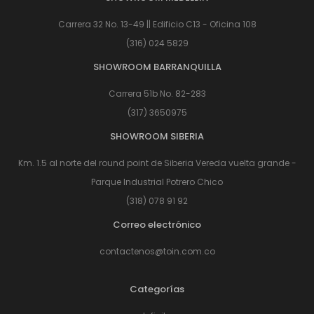
Carrera 32 No. 13-49 || Edificio C13 - Oficina 108
(316) 024 5829
SHOWROOM BARRANQUILLA
Carrera 51b No. 82-283
(317) 3650975
SHOWROOM SIBERIA
Km. 1.5 al norte del round point de Siberia Vereda vuelta grande -
Parque Industrial Potrero Chico
(318) 078 91 92
Correo electrónico
contactenos@toin.com.co
Categorías