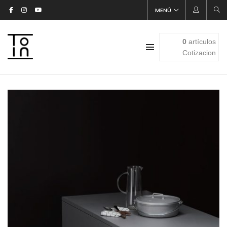
MENÚ
0
artículos
Cotizacion