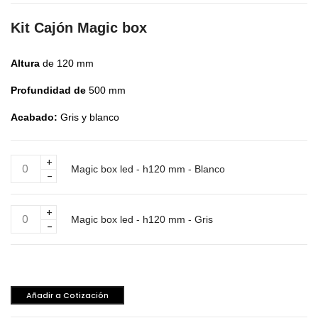
Kit Cajón Magic box
Altura
de 120 mm
Profundidad de
500 mm
Acabado:
Gris y blanco
Magic
Magic box led - h120 mm - Blanco
box
led
-
Magic
h120
Magic box led - h120 mm - Gris
box
mm
led
-
-
Blanco
h120
cantidad
mm
Añadir a Cotización
-
Gris