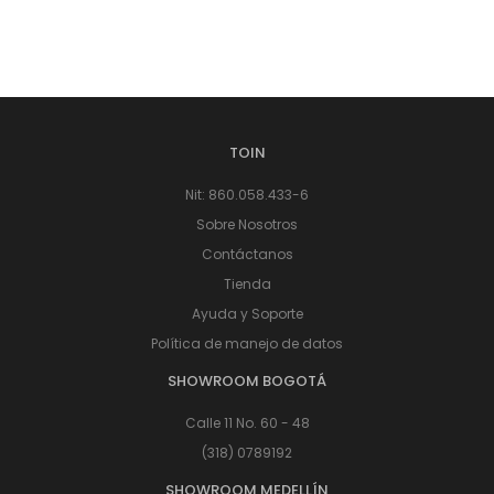
TOIN
Nit: 860.058.433-6
Sobre Nosotros
Contáctanos
Tienda
Ayuda y Soporte
Política de manejo de datos
SHOWROOM BOGOTÁ
Calle 11 No. 60 - 48
(318) 0789192
SHOWROOM MEDELLÍN